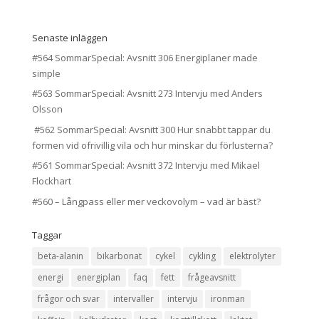
Senaste inläggen
#564 SommarSpecial: Avsnitt 306 Energiplaner made
simple
#563 SommarSpecial: Avsnitt 273 Intervju med Anders
Olsson
#562 SommarSpecial: Avsnitt 300 Hur snabbt tappar du
formen vid ofrivillig vila och hur minskar du förlusterna?
#561 SommarSpecial: Avsnitt 372 Intervju med Mikael
Flockhart
#560 – Långpass eller mer veckovolym – vad är bäst?
Taggar
beta-alanin
bikarbonat
cykel
cykling
elektrolyter
energi
energiplan
faq
fett
frågeavsnitt
frågor och svar
intervaller
intervju
ironman