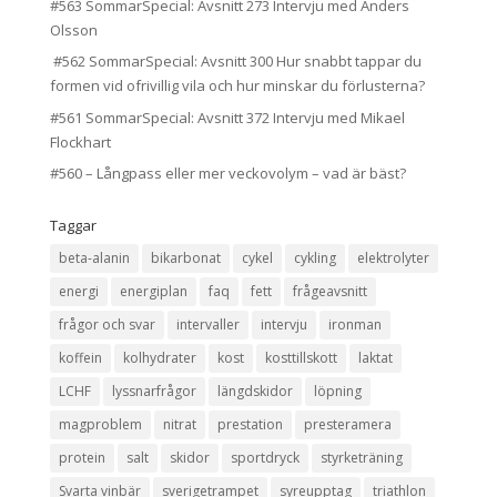
#563 SommarSpecial: Avsnitt 273 Intervju med Anders
Olsson
#562 SommarSpecial: Avsnitt 300 Hur snabbt tappar du
formen vid ofrivillig vila och hur minskar du förlusterna?
#561 SommarSpecial: Avsnitt 372 Intervju med Mikael
Flockhart
#560 – Långpass eller mer veckovolym – vad är bäst?
Taggar
beta-alanin
bikarbonat
cykel
cykling
elektrolyter
energi
energiplan
faq
fett
frågeavsnitt
frågor och svar
intervaller
intervju
ironman
koffein
kolhydrater
kost
kosttillskott
laktat
LCHF
lyssnarfrågor
längdskidor
löpning
magproblem
nitrat
prestation
presteramera
protein
salt
skidor
sportdryck
styrketräning
Svarta vinbär
sverigetrampet
syreupptag
triathlon