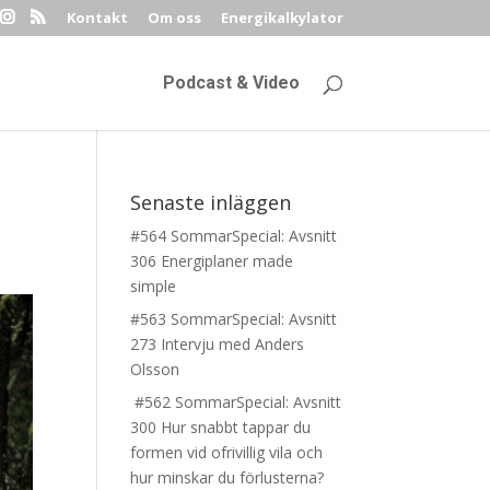
Kontakt
Om oss
Energikalkylator
Podcast & Video
Senaste inläggen
#564 SommarSpecial: Avsnitt
306 Energiplaner made
simple
#563 SommarSpecial: Avsnitt
273 Intervju med Anders
Olsson
#562 SommarSpecial: Avsnitt
300 Hur snabbt tappar du
formen vid ofrivillig vila och
hur minskar du förlusterna?