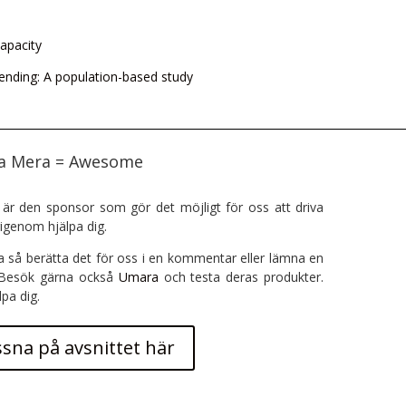
capacity
fending: A population-based study
ra Mera = Awesome
är den sponsor som gör det möjligt för oss att driva
igenom hjälpa dig.
a så berätta det för oss i en kommentar eller lämna en
 Besök gärna också
Umara
och testa deras produkter.
lpa dig.
ssna på avsnittet här