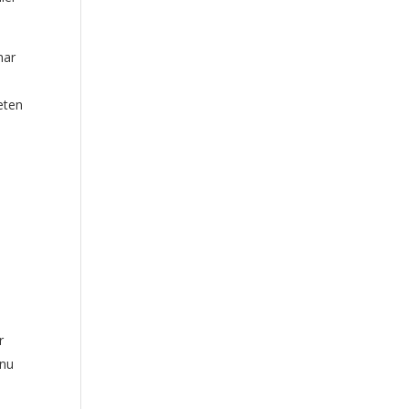
mar
eten
r
 nu