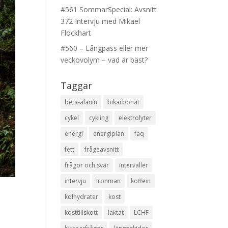
#561 SommarSpecial: Avsnitt
372 Intervju med Mikael
Flockhart
#560 – Långpass eller mer
veckovolym – vad är bäst?
Taggar
beta-alanin
bikarbonat
cykel
cykling
elektrolyter
energi
energiplan
faq
fett
frågeavsnitt
frågor och svar
intervaller
intervju
ironman
koffein
kolhydrater
kost
kosttillskott
laktat
LCHF