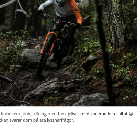
alansera jobb, träning med familjelivet med varierande resultat 😉
ckan svarar dom på era lyssnarfrågor.