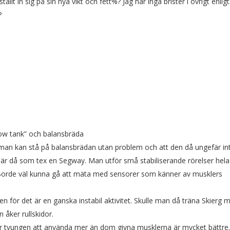
lt in sig på sin nya vikt och fett%? Jag har inga brister i övrigt enligt
?
flow tank” och balansbräda
man kan stå på balansbrädan utan problem och att den då ungefär in
an är då som tex en Segway. Man utför små stabiliserande rörelser hela
an. Borde väl kunna gå att mäta med sensorer som känner av musklers
ten för det är en ganska instabil aktivitet. Skulle man då träna Skierg 
 åker rullskidor.
 är tvungen att använda mer än dom givna musklerna är mycket bättre