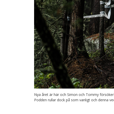
Nya året är här och Simon och Tommy försöker b
Podden rullar dock på som vanligt och denna ve