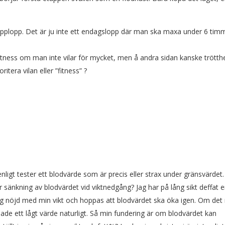
etapplopp. Det är ju inte ett endagslopp där man ska maxa under 6 tim
itness om man inte vilar för mycket, men å andra sidan kanske trötth
itera vilan eller ”fitness” ?
ligt tester ett blodvärde som är precis eller strax under gränsvärdet.
r sänkning av blodvärdet vid viktnedgång? Jag har på lång sikt deffat e
ag nöjd med min vikt och hoppas att blodvärdet ska öka igen. Om det
hade ett lågt värde naturligt. Så min fundering är om blodvärdet kan