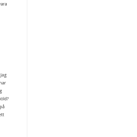
vara
 Jag
änar
g
iöld?
 på
ett