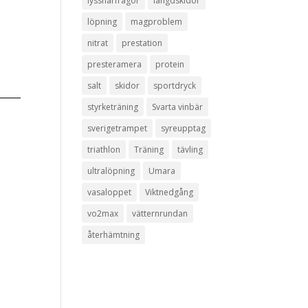
lyssnarfrågor
längdskidor
löpning
magproblem
nitrat
prestation
presteramera
protein
salt
skidor
sportdryck
styrketräning
Svarta vinbär
sverigetrampet
syreupptag
triathlon
Träning
tävling
ultralöpning
Umara
vasaloppet
Viktnedgång
vo2max
vätternrundan
återhämtning