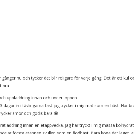
 gånger nu och tycker det blir roligare för varje gång. Det är ett kul o
t bra.
 och uppladdning innan och under loppen.
a 3 dagar in i tävlingarna fast jag trycker i mig mat som en häst. Har br
g trycker smör och godis bara 😀
ratladdning innan en etappvecka. Jag har tryckt i mig massa kolhydra
g börjar första etappen svullen som en flodhäst. Bara köpa det läget, el