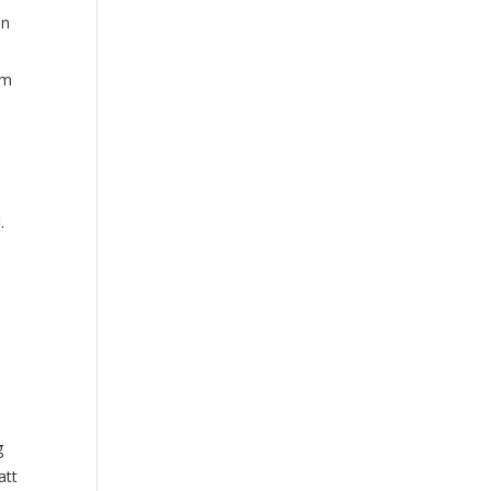
an
om
.
g
att