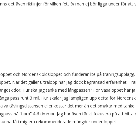
 det även riktlinjer för vilken fett % man ej bör ligga under för att 
aloppet och Nordenskiöldsloppet och funderar lite på träningsupplägg.
oppet. När det gäller ultralopp har jag dock begränsad erfarenhet. Tr
 längdskidor. Hur ska jag tänka med långpassen? För Vasaloppet har ja
ånga pass runt 3 mil. Hur skalar jag lämpligen upp detta för Nordensk
halva tävlingsdistansen eller kostar det mer än det smakar med tanke
pass på ”bara” 4-6 timmar. Jag har även tänkt fokusera på att hitta 
t kunna få i mig era rekommenderade mängder under loppet.