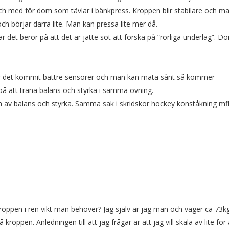
 och med för dom som tävlar i bänkpress. Kroppen blir stabilare och m
ch börjar darra lite. Man kan pressa lite mer då.
r det beror på att det är jätte söt att forska på ”rörliga underlag”. D
när det kommit bättre sensorer och man kan mäta sånt så kommer
på att träna balans och styrka i samma övning.
on av balans och styrka. Samma sak i skridskor hockey konståkning mfl
 kroppen i ren vikt man behöver? Jag själv är jag man och väger ca 73k
oppen. Anledningen till att jag frågar är att jag vill skala av lite för 