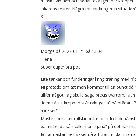
minska vid deff och sedan öka igen när kroppen stäl
läkarens tester. Några tankar kring min situation
Mogge
på 2022-01-21 på 13:04
Tjena
Super duper bra pod
Lite tankar och funderingar kring träning med ”
Ni pratade om att man kommer till en punkt då 
tillför något. Jag skulle säga precis tvärtom. M
tiden så att kroppen står rakt (stilla) på bräd
rörelser?
Måste som åker rullskidor får ont i fotleden/vris
balansbräda så skulle man ”tjäna” på det när man
Jag är nästan helt säker på att träning där man