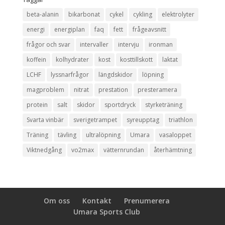
beta-alanin
bikarbonat
cykel
cykling
elektrolyter
energi
energiplan
faq
fett
frågeavsnitt
frågor och svar
intervaller
intervju
ironman
koffein
kolhydrater
kost
kosttillskott
laktat
LCHF
lyssnarfrågor
längdskidor
löpning
magproblem
nitrat
prestation
presteramera
protein
salt
skidor
sportdryck
styrketräning
Svarta vinbär
sverigetrampet
syreupptag
triathlon
Träning
tävling
ultralöpning
Umara
vasaloppet
Viktnedgång
vo2max
vätternrundan
återhämtning
Om oss
Kontakt
Prenumerera
Umara Sports Club