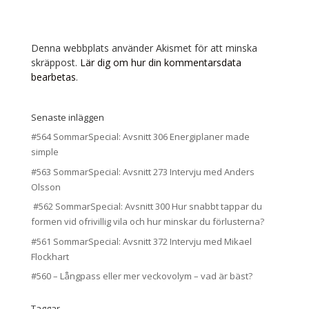
Denna webbplats använder Akismet för att minska
skräppost.
Lär dig om hur din kommentarsdata
bearbetas
.
Senaste inläggen
#564 SommarSpecial: Avsnitt 306 Energiplaner made
simple
#563 SommarSpecial: Avsnitt 273 Intervju med Anders
Olsson
#562 SommarSpecial: Avsnitt 300 Hur snabbt tappar du
formen vid ofrivillig vila och hur minskar du förlusterna?
#561 SommarSpecial: Avsnitt 372 Intervju med Mikael
Flockhart
#560 – Långpass eller mer veckovolym – vad är bäst?
Taggar