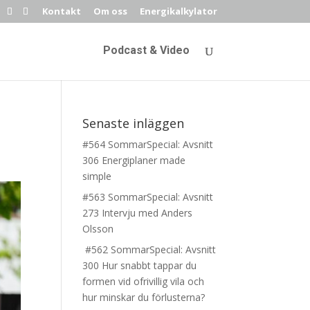
Kontakt
Om oss
Energikalkylator
Podcast & Video
Senaste inläggen
#564 SommarSpecial: Avsnitt
306 Energiplaner made
simple
#563 SommarSpecial: Avsnitt
273 Intervju med Anders
Olsson
#562 SommarSpecial: Avsnitt
300 Hur snabbt tappar du
formen vid ofrivillig vila och
hur minskar du förlusterna?