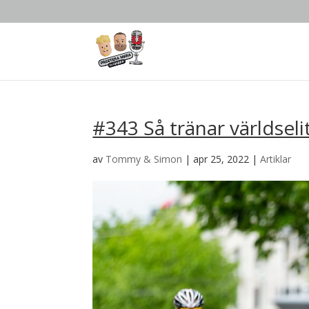
#343 Så tränar världseli
av
Tommy & Simon
|
apr 25, 2022
|
Artiklar