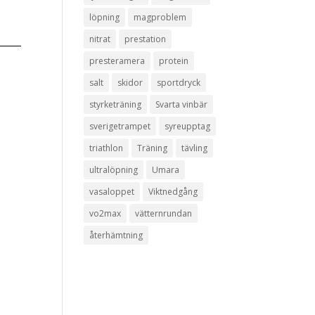
löpning
magproblem
nitrat
prestation
presteramera
protein
salt
skidor
sportdryck
styrketräning
Svarta vinbär
sverigetrampet
syreupptag
triathlon
Träning
tävling
ultralöpning
Umara
vasaloppet
Viktnedgång
vo2max
vätternrundan
återhämtning