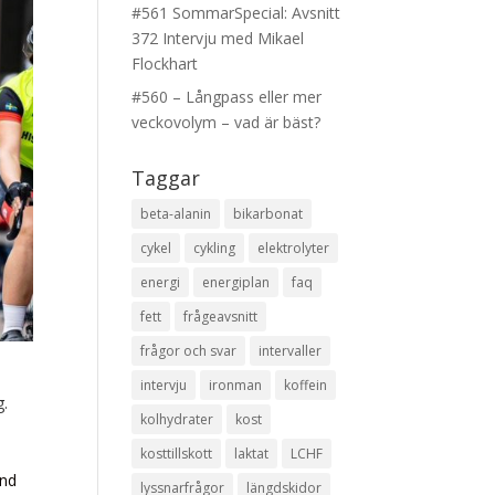
#561 SommarSpecial: Avsnitt
372 Intervju med Mikael
Flockhart
#560 – Långpass eller mer
veckovolym – vad är bäst?
Taggar
beta-alanin
bikarbonat
cykel
cykling
elektrolyter
energi
energiplan
faq
fett
frågeavsnitt
frågor och svar
intervaller
intervju
ironman
koffein
g.
kolhydrater
kost
kosttillskott
laktat
LCHF
and
lyssnarfrågor
längdskidor