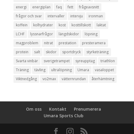
energi
energiplan
faq
fett
frågeavsnitt
frågor och svar
intervaller
intervju
ironman
koffein
kolhydrater
kost
kosttillskott
laktat
LCHF
lyssnarfrågor
längdskidor
löpning
magproblem
nitrat
prestation
presteramera
protein
salt
skidor
sportdryck
styrketräning
Svarta vinbär
sverigetrampet
syreupptag
triathlon
Träning
tävling
ultralöpning
Umara
vasaloppet
Viktnedgång
vo2max
vätternrundan
återhämtning
Om oss
Kontakt
Prenumerera
Umara Sports Club