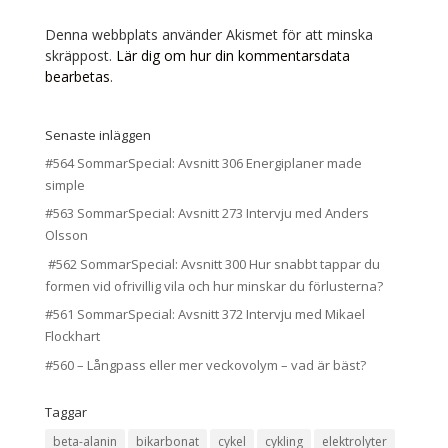
Denna webbplats använder Akismet för att minska
skräppost.
Lär dig om hur din kommentarsdata
bearbetas
.
Senaste inläggen
#564 SommarSpecial: Avsnitt 306 Energiplaner made
simple
#563 SommarSpecial: Avsnitt 273 Intervju med Anders
Olsson
#562 SommarSpecial: Avsnitt 300 Hur snabbt tappar du
formen vid ofrivillig vila och hur minskar du förlusterna?
#561 SommarSpecial: Avsnitt 372 Intervju med Mikael
Flockhart
#560 – Långpass eller mer veckovolym – vad är bäst?
Taggar
beta-alanin
bikarbonat
cykel
cykling
elektrolyter