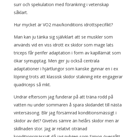
surr och spekulation med förankring i vetenskap
såklart.
Hur mycket är VO2 max/konditions idrottspecifikt?
Man kan ju tänka sig självklart att se muskler som
används vid en viss idrott ex skidor som mage lats
triceps får perifer adaptation i form av kapillärnät som
ökar syreupptag. Men ger ju också centrala
adaptationer i hjärtlungor som kanske gynnar en i ex
löpning trots att klassisk skidor stakning inte engagerar
quadriceps så mkt.
Undrar eftersom jag funderar på att träna rodd på
vatten nu under sommaren å spara skidandet till nästa
vintersäsong. Blir jag försämrad konditionsmässigt i
skidor av det? Givetvis sämre än helårs skidor men är
skillnaden stor. Jag är relativt otränad
konditionsmässigt då jag nyligen som Simon övergått