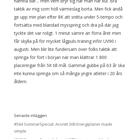
hamna där… men vem bryr sig när man har kul. Bra
taktik av mig som höll värmeslag borta. Men fick ändå
ge upp min plan efter 8K att snitta under 5-tempo och
fortsätta med blandad mysspring och dra på där jag
tyckte det var roligt. 1 minut sämre än förra året men
får skylla på för mycket lågpuls-träning inför UV90 i
augusti. Men blir lite fundersam över folks taktik att
springa för fort i början när man klättrar 1 800
placeringar från 5K till mål. Gammal gubbe på 63 år ska
inte kunna springa om så många yngre atleter i 20 års
åldern.
Senaste inläggen
#564 SommarSpecial: Avsnitt 306 Energiplaner made
simple