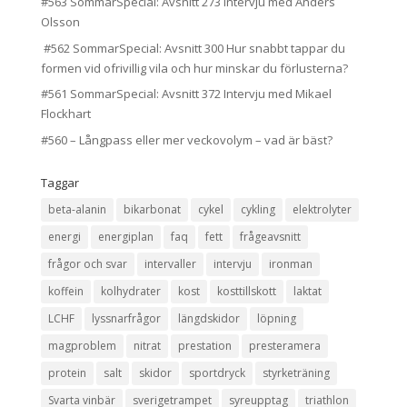
#563 SommarSpecial: Avsnitt 273 Intervju med Anders
Olsson
#562 SommarSpecial: Avsnitt 300 Hur snabbt tappar du
formen vid ofrivillig vila och hur minskar du förlusterna?
#561 SommarSpecial: Avsnitt 372 Intervju med Mikael
Flockhart
#560 – Långpass eller mer veckovolym – vad är bäst?
Taggar
beta-alanin
bikarbonat
cykel
cykling
elektrolyter
energi
energiplan
faq
fett
frågeavsnitt
frågor och svar
intervaller
intervju
ironman
koffein
kolhydrater
kost
kosttillskott
laktat
LCHF
lyssnarfrågor
längdskidor
löpning
magproblem
nitrat
prestation
presteramera
protein
salt
skidor
sportdryck
styrketräning
Svarta vinbär
sverigetrampet
syreupptag
triathlon