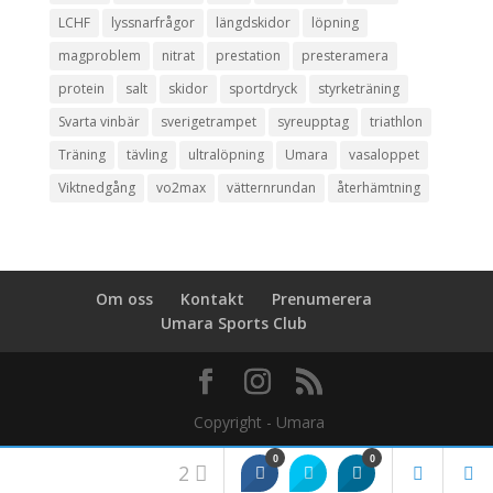
LCHF
lyssnarfrågor
längdskidor
löpning
magproblem
nitrat
prestation
presteramera
protein
salt
skidor
sportdryck
styrketräning
Svarta vinbär
sverigetrampet
syreupptag
triathlon
Träning
tävling
ultralöpning
Umara
vasaloppet
Viktnedgång
vo2max
vätternrundan
återhämtning
Om oss
Kontakt
Prenumerera
Umara Sports Club
0
0
2