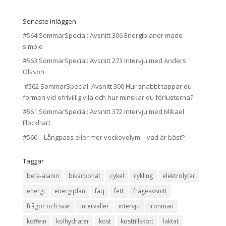
Senaste inläggen
#564 SommarSpecial: Avsnitt 306 Energiplaner made
simple
#563 SommarSpecial: Avsnitt 273 Intervju med Anders
Olsson
#562 SommarSpecial: Avsnitt 300 Hur snabbt tappar du
formen vid ofrivillig vila och hur minskar du förlusterna?
#561 SommarSpecial: Avsnitt 372 Intervju med Mikael
Flockhart
#560 – Långpass eller mer veckovolym – vad är bäst?
Taggar
beta-alanin
bikarbonat
cykel
cykling
elektrolyter
energi
energiplan
faq
fett
frågeavsnitt
frågor och svar
intervaller
intervju
ironman
koffein
kolhydrater
kost
kosttillskott
laktat