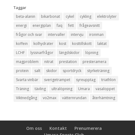
Taggar
beta-alanin
bikarbonat
cykel
cykling
elektrolyter
energi
energiplan
faq
fett
frågeavsnitt
frågor och svar
intervaller
intervju
ironman
koffein
kolhydrater
kost
kosttillskott
laktat
LCHF
lyssnarfrågor
längdskidor
löpning
magproblem
nitrat
prestation
presteramera
protein
salt
skidor
sportdryck
styrketräning
Svarta vinbär
sverigetrampet
syreupptag
triathlon
Träning
tävling
ultralöpning
Umara
vasaloppet
Viktnedgång
vo2max
vätternrundan
återhämtning
Om oss
Kontakt
Prenumerera
Umara Sports Club