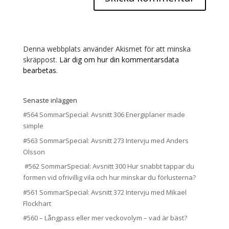
Denna webbplats använder Akismet för att minska
skräppost.
Lär dig om hur din kommentarsdata
bearbetas
.
Senaste inläggen
#564 SommarSpecial: Avsnitt 306 Energiplaner made
simple
#563 SommarSpecial: Avsnitt 273 Intervju med Anders
Olsson
#562 SommarSpecial: Avsnitt 300 Hur snabbt tappar du
formen vid ofrivillig vila och hur minskar du förlusterna?
#561 SommarSpecial: Avsnitt 372 Intervju med Mikael
Flockhart
#560 – Långpass eller mer veckovolym – vad är bäst?