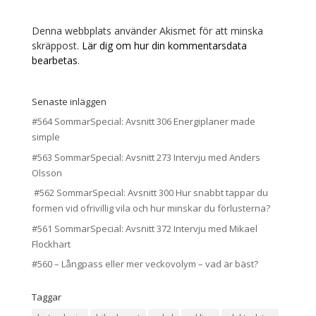
Denna webbplats använder Akismet för att minska
skräppost.
Lär dig om hur din kommentarsdata
bearbetas
.
Senaste inläggen
#564 SommarSpecial: Avsnitt 306 Energiplaner made
simple
#563 SommarSpecial: Avsnitt 273 Intervju med Anders
Olsson
#562 SommarSpecial: Avsnitt 300 Hur snabbt tappar du
formen vid ofrivillig vila och hur minskar du förlusterna?
#561 SommarSpecial: Avsnitt 372 Intervju med Mikael
Flockhart
#560 – Långpass eller mer veckovolym – vad är bäst?
Taggar