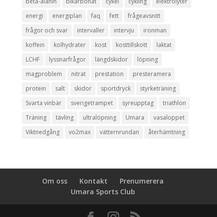
beta-alanin
bikarbonat
cykel
cykling
elektrolyter
energi
energiplan
faq
fett
frågeavsnitt
frågor och svar
intervaller
intervju
ironman
koffein
kolhydrater
kost
kosttillskott
laktat
LCHF
lyssnarfrågor
längdskidor
löpning
magproblem
nitrat
prestation
presteramera
protein
salt
skidor
sportdryck
styrketräning
Svarta vinbär
sverigetrampet
syreupptag
triathlon
Träning
tävling
ultralöpning
Umara
vasaloppet
Viktnedgång
vo2max
vätternrundan
återhämtning
Om oss
Kontakt
Prenumerera
Umara Sports Club