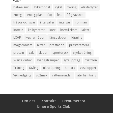
beta-alanin
bikarbonat
cykel
cykling
elektrolyter
energi
energiplan
faq
fett
frågeavsnitt
frågor och svar
intervaller
intervju
ironman
koffein
kolhydrater
kost
kosttillskott
laktat
LCHF
lyssnarfrågor
längdskidor
löpning
magproblem
nitrat
prestation
presteramera
protein
salt
skidor
sportdryck
styrketräning
Svarta vinbär
sverigetrampet
syreupptag
triathlon
Träning
tävling
ultralöpning
Umara
vasaloppet
Viktnedgång
vo2max
vätternrundan
återhämtning
Om oss
Kontakt
Prenumerera
Umara Sports Club