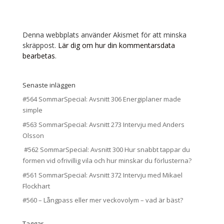
Denna webbplats använder Akismet för att minska
skräppost.
Lär dig om hur din kommentarsdata
bearbetas
.
Senaste inläggen
#564 SommarSpecial: Avsnitt 306 Energiplaner made
simple
#563 SommarSpecial: Avsnitt 273 Intervju med Anders
Olsson
#562 SommarSpecial: Avsnitt 300 Hur snabbt tappar du
formen vid ofrivillig vila och hur minskar du förlusterna?
#561 SommarSpecial: Avsnitt 372 Intervju med Mikael
Flockhart
#560 – Långpass eller mer veckovolym – vad är bäst?
Taggar