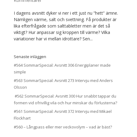
Kommentarer
I dagens avsnitt dyker vi ner i ett just nu ”hett” ämne.
Nämligen värme, salt och svettning. Få produkter är
lika efterfrågade som salttabletter men är det så
viktigt? Hur anpassar sig kroppen till värme? Vilka
variationer har vi mellan idrottare? Sen...
Senaste inläggen
#564 SommarSpecial: Avsnitt 306 Energiplaner made
simple
#563 SommarSpecial: Avsnitt 273 Intervju med Anders
Olsson
#562 SommarSpecial: Avsnitt 300 Hur snabbt tappar du
formen vid ofrivillig vila och hur minskar du förlusterna?
#561 SommarSpecial: Avsnitt 372 Intervju med Mikael
Flockhart
#560 – Långpass eller mer veckovolym – vad är bäst?