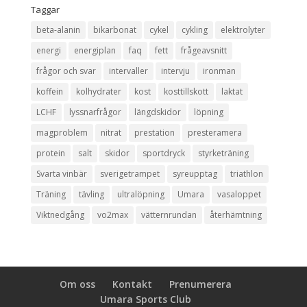
Taggar
beta-alanin
bikarbonat
cykel
cykling
elektrolyter
energi
energiplan
faq
fett
frågeavsnitt
frågor och svar
intervaller
intervju
ironman
koffein
kolhydrater
kost
kosttillskott
laktat
LCHF
lyssnarfrågor
längdskidor
löpning
magproblem
nitrat
prestation
presteramera
protein
salt
skidor
sportdryck
styrketräning
Svarta vinbär
sverigetrampet
syreupptag
triathlon
Träning
tävling
ultralöpning
Umara
vasaloppet
Viktnedgång
vo2max
vätternrundan
återhämtning
Om oss
Kontakt
Prenumerera
Umara Sports Club