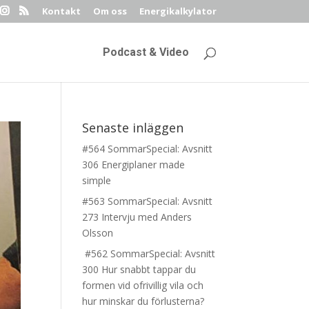
Kontakt
Om oss
Energikalkylator
Podcast & Video
Senaste inläggen
#564 SommarSpecial: Avsnitt
306 Energiplaner made
simple
#563 SommarSpecial: Avsnitt
273 Intervju med Anders
Olsson
#562 SommarSpecial: Avsnitt
300 Hur snabbt tappar du
formen vid ofrivillig vila och
hur minskar du förlusterna?