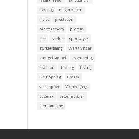
lyssnarfrågor
längdskidor
löpning
magproblem
nitrat
prestation
presteramera
protein
salt
skidor
sportdryck
styrketräning
Svarta vinbär
sverigetrampet
syreupptag
triathlon
Träning
tävling
ultralöpning
Umara
vasaloppet
Viktnedgång
vo2max
vätternrundan
återhämtning