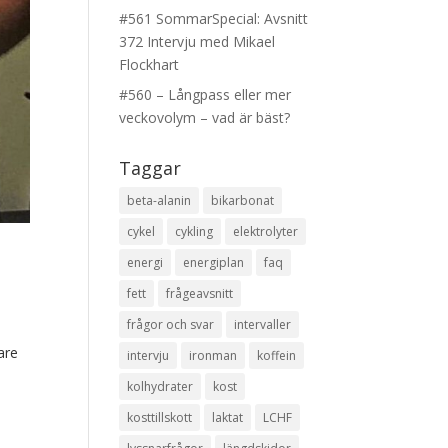
#561 SommarSpecial: Avsnitt
372 Intervju med Mikael
Flockhart
#560 – Långpass eller mer
veckovolym – vad är bäst?
Taggar
beta-alanin
bikarbonat
cykel
cykling
elektrolyter
energi
energiplan
faq
fett
frågeavsnitt
frågor och svar
intervaller
are
intervju
ironman
koffein
kolhydrater
kost
kosttillskott
laktat
LCHF