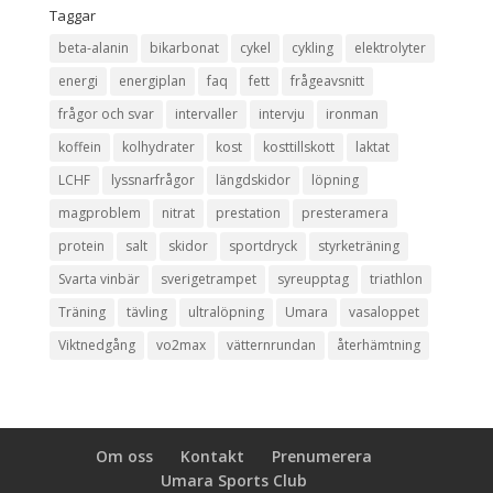
Taggar
beta-alanin
bikarbonat
cykel
cykling
elektrolyter
energi
energiplan
faq
fett
frågeavsnitt
frågor och svar
intervaller
intervju
ironman
koffein
kolhydrater
kost
kosttillskott
laktat
LCHF
lyssnarfrågor
längdskidor
löpning
magproblem
nitrat
prestation
presteramera
protein
salt
skidor
sportdryck
styrketräning
Svarta vinbär
sverigetrampet
syreupptag
triathlon
Träning
tävling
ultralöpning
Umara
vasaloppet
Viktnedgång
vo2max
vätternrundan
återhämtning
Om oss
Kontakt
Prenumerera
Umara Sports Club