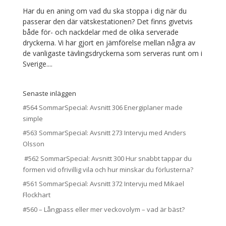
Har du en aning om vad du ska stoppa i dig när du
passerar den där vätskestationen? Det finns givetvis
både för- och nackdelar med de olika serverade
dryckerna. Vi har gjort en jämförelse mellan några av
de vanligaste tävlingsdryckerna som serveras runt om i
Sverige....
Senaste inläggen
#564 SommarSpecial: Avsnitt 306 Energiplaner made
simple
#563 SommarSpecial: Avsnitt 273 Intervju med Anders
Olsson
#562 SommarSpecial: Avsnitt 300 Hur snabbt tappar du
formen vid ofrivillig vila och hur minskar du förlusterna?
#561 SommarSpecial: Avsnitt 372 Intervju med Mikael
Flockhart
#560 – Långpass eller mer veckovolym – vad är bäst?