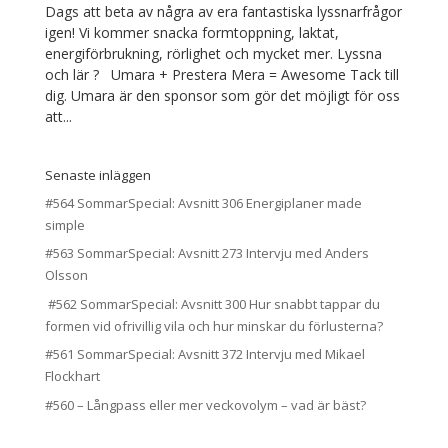
Dags att beta av några av era fantastiska lyssnarfrågor
igen! Vi kommer snacka formtoppning, laktat,
energiförbrukning, rörlighet och mycket mer. Lyssna
och lär ? Umara + Prestera Mera = Awesome Tack till
dig. Umara är den sponsor som gör det möjligt för oss
att...
Senaste inläggen
#564 SommarSpecial: Avsnitt 306 Energiplaner made
simple
#563 SommarSpecial: Avsnitt 273 Intervju med Anders
Olsson
#562 SommarSpecial: Avsnitt 300 Hur snabbt tappar du
formen vid ofrivillig vila och hur minskar du förlusterna?
#561 SommarSpecial: Avsnitt 372 Intervju med Mikael
Flockhart
#560 – Långpass eller mer veckovolym – vad är bäst?