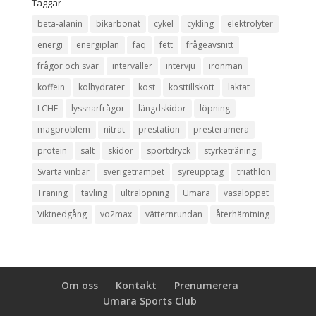
Taggar
beta-alanin
bikarbonat
cykel
cykling
elektrolyter
energi
energiplan
faq
fett
frågeavsnitt
frågor och svar
intervaller
intervju
ironman
koffein
kolhydrater
kost
kosttillskott
laktat
LCHF
lyssnarfrågor
längdskidor
löpning
magproblem
nitrat
prestation
presteramera
protein
salt
skidor
sportdryck
styrketräning
Svarta vinbär
sverigetrampet
syreupptag
triathlon
Träning
tävling
ultralöpning
Umara
vasaloppet
Viktnedgång
vo2max
vätternrundan
återhämtning
Om oss
Kontakt
Prenumerera
Umara Sports Club