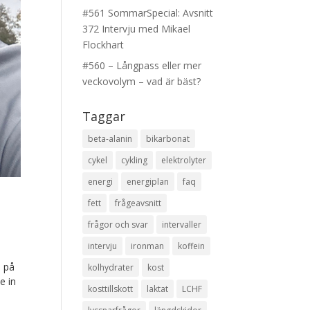
#561 SommarSpecial: Avsnitt
372 Intervju med Mikael
Flockhart
#560 – Långpass eller mer
veckovolym – vad är bäst?
Taggar
beta-alanin
bikarbonat
cykel
cykling
elektrolyter
energi
energiplan
faq
fett
frågeavsnitt
frågor och svar
intervaller
intervju
ironman
koffein
å på
kolhydrater
kost
e in
kosttillskott
laktat
LCHF