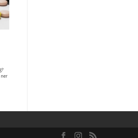
g?
 ner