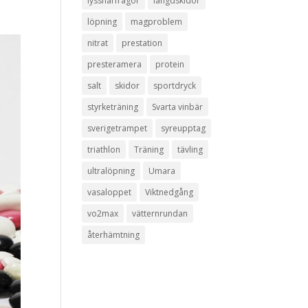
lyssnarfrågor
längdskidor
löpning
magproblem
nitrat
prestation
presteramera
protein
salt
skidor
sportdryck
styrketräning
Svarta vinbär
sverigetrampet
syreupptag
triathlon
Träning
tävling
ultralöpning
Umara
vasaloppet
Viktnedgång
vo2max
vätternrundan
återhämtning