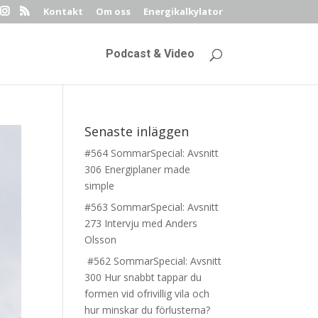
Kontakt
Om oss
Energikalkylator
Podcast & Video
Senaste inläggen
#564 SommarSpecial: Avsnitt
306 Energiplaner made
simple
#563 SommarSpecial: Avsnitt
273 Intervju med Anders
Olsson
#562 SommarSpecial: Avsnitt
300 Hur snabbt tappar du
formen vid ofrivillig vila och
hur minskar du förlusterna?