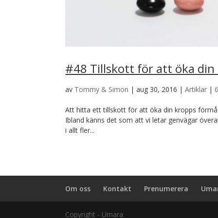
#48 Tillskott för att öka din
av
Tommy & Simon
|
aug 30, 2016
|
Artiklar
|
Att hitta ett tillskott för att öka din kropps förm
Ibland känns det som att vi letar genvägar överal
i allt fler...
Om oss
Kontakt
Prenumerera
Umar