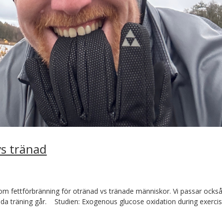
s tränad
 om fettförbränning för otränad vs tränade människor. Vi passar ocks
 träning går. Studien: Exogenous glucose oxidation during exercis