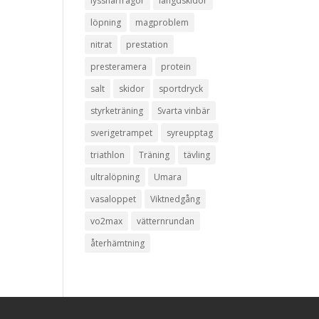
lyssnarfrågor
längdskidor
löpning
magproblem
nitrat
prestation
presteramera
protein
salt
skidor
sportdryck
styrketräning
Svarta vinbär
sverigetrampet
syreupptag
triathlon
Träning
tävling
ultralöpning
Umara
vasaloppet
Viktnedgång
vo2max
vätternrundan
återhämtning