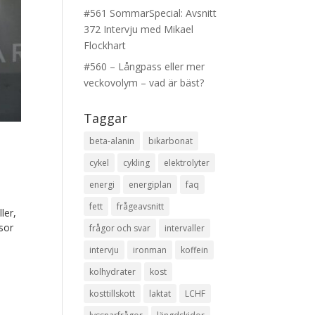
#561 SommarSpecial: Avsnitt
372 Intervju med Mikael
Flockhart
#560 – Långpass eller mer
veckovolym – vad är bäst?
Taggar
beta-alanin
bikarbonat
cykel
cykling
elektrolyter
energi
energiplan
faq
fett
frågeavsnitt
ler,
sor
frågor och svar
intervaller
intervju
ironman
koffein
kolhydrater
kost
kosttillskott
laktat
LCHF