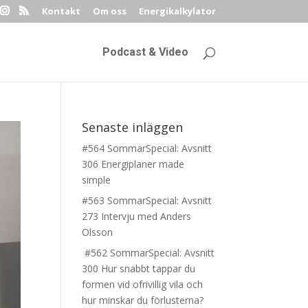
Kontakt
Om oss
Energikalkylator
Podcast & Video
Senaste inläggen
#564 SommarSpecial: Avsnitt
306 Energiplaner made
simple
#563 SommarSpecial: Avsnitt
273 Intervju med Anders
Olsson
#562 SommarSpecial: Avsnitt
300 Hur snabbt tappar du
formen vid ofrivillig vila och
hur minskar du förlusterna?