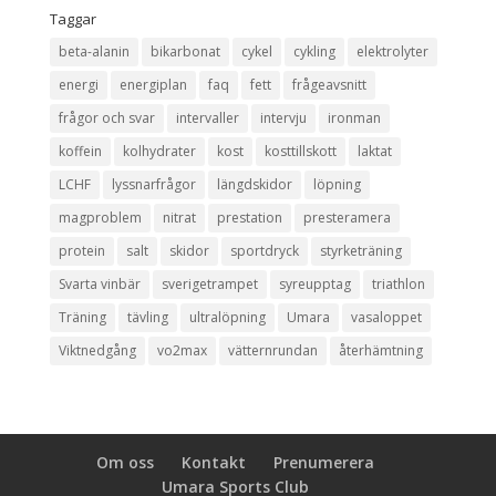
Taggar
beta-alanin
bikarbonat
cykel
cykling
elektrolyter
energi
energiplan
faq
fett
frågeavsnitt
frågor och svar
intervaller
intervju
ironman
koffein
kolhydrater
kost
kosttillskott
laktat
LCHF
lyssnarfrågor
längdskidor
löpning
magproblem
nitrat
prestation
presteramera
protein
salt
skidor
sportdryck
styrketräning
Svarta vinbär
sverigetrampet
syreupptag
triathlon
Träning
tävling
ultralöpning
Umara
vasaloppet
Viktnedgång
vo2max
vätternrundan
återhämtning
Om oss
Kontakt
Prenumerera
Umara Sports Club