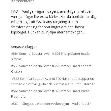
Kommentarer
FAQ – Vanliga frågor I dagens avsnitt ger vi ett par
vanliga frågor lite extra kärlek. Hur du återhämtar dig
efter riktigt tuff fysisk ansträngning till om
framfotalöpning förlorat kriget om det ”bästa”
löpsteget. Hur kan du hjälpa återhämtningen...
Senaste inläggen
#564 SommarSpecial: Avsnitt 306 Energiplaner made
simple
#563 SommarSpecial: Avsnitt 273 Intervju med Anders
Olsson
#562 SommarSpecial: Avsnitt 300 Hur snabbt tappar du
formen vid ofrivillig vila och hur minskar du förlusterna?
#561 SommarSpecial: Avsnitt 372 Intervju med Mikael
Flockhart
#560 – Långpass eller mer veckovolym – vad är bäst?