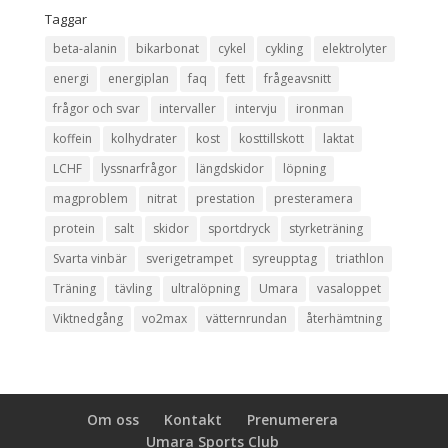
Taggar
beta-alanin
bikarbonat
cykel
cykling
elektrolyter
energi
energiplan
faq
fett
frågeavsnitt
frågor och svar
intervaller
intervju
ironman
koffein
kolhydrater
kost
kosttillskott
laktat
LCHF
lyssnarfrågor
längdskidor
löpning
magproblem
nitrat
prestation
presteramera
protein
salt
skidor
sportdryck
styrketräning
Svarta vinbär
sverigetrampet
syreupptag
triathlon
Träning
tävling
ultralöpning
Umara
vasaloppet
Viktnedgång
vo2max
vätternrundan
återhämtning
Om oss
Kontakt
Prenumerera
Umara Sports Club