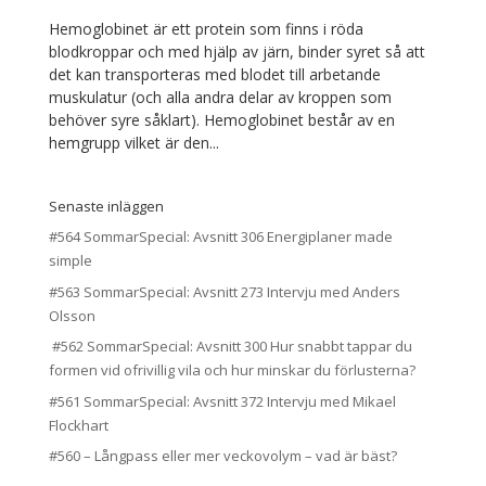
Hemoglobinet är ett protein som finns i röda
blodkroppar och med hjälp av järn, binder syret så att
det kan transporteras med blodet till arbetande
muskulatur (och alla andra delar av kroppen som
behöver syre såklart). Hemoglobinet består av en
hemgrupp vilket är den...
Senaste inläggen
#564 SommarSpecial: Avsnitt 306 Energiplaner made
simple
#563 SommarSpecial: Avsnitt 273 Intervju med Anders
Olsson
#562 SommarSpecial: Avsnitt 300 Hur snabbt tappar du
formen vid ofrivillig vila och hur minskar du förlusterna?
#561 SommarSpecial: Avsnitt 372 Intervju med Mikael
Flockhart
#560 – Långpass eller mer veckovolym – vad är bäst?