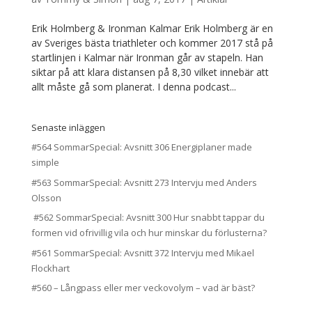
Erik Holmberg & Ironman Kalmar Erik Holmberg är en
av Sveriges bästa triathleter och kommer 2017 stå på
startlinjen i Kalmar när Ironman går av stapeln. Han
siktar på att klara distansen på 8,30 vilket innebär att
allt måste gå som planerat. I denna podcast...
Senaste inläggen
#564 SommarSpecial: Avsnitt 306 Energiplaner made
simple
#563 SommarSpecial: Avsnitt 273 Intervju med Anders
Olsson
#562 SommarSpecial: Avsnitt 300 Hur snabbt tappar du
formen vid ofrivillig vila och hur minskar du förlusterna?
#561 SommarSpecial: Avsnitt 372 Intervju med Mikael
Flockhart
#560 – Långpass eller mer veckovolym – vad är bäst?