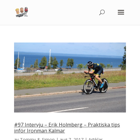
#97 Intervju – Erik Holmberg – Praktiska tips
inför Ironman Kalmar
av
Tommy & Simon
|
aug 7, 2017
|
Artiklar