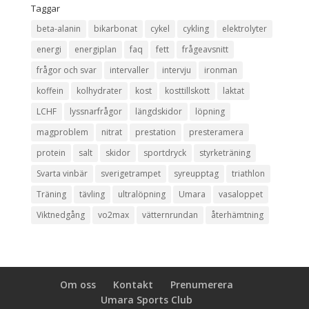
Taggar
beta-alanin
bikarbonat
cykel
cykling
elektrolyter
energi
energiplan
faq
fett
frågeavsnitt
frågor och svar
intervaller
intervju
ironman
koffein
kolhydrater
kost
kosttillskott
laktat
LCHF
lyssnarfrågor
längdskidor
löpning
magproblem
nitrat
prestation
presteramera
protein
salt
skidor
sportdryck
styrketräning
Svarta vinbär
sverigetrampet
syreupptag
triathlon
Träning
tävling
ultralöpning
Umara
vasaloppet
Viktnedgång
vo2max
vätternrundan
återhämtning
Om oss
Kontakt
Prenumerera
Umara Sports Club