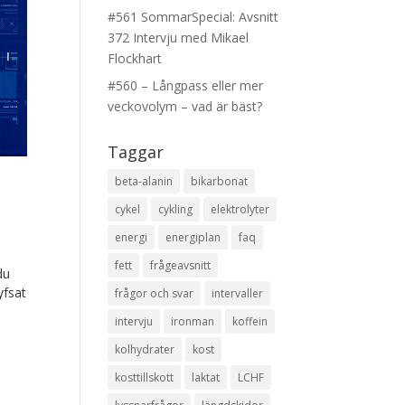
#561 SommarSpecial: Avsnitt
372 Intervju med Mikael
Flockhart
#560 – Långpass eller mer
veckovolym – vad är bäst?
Taggar
beta-alanin
bikarbonat
cykel
cykling
elektrolyter
energi
energiplan
faq
fett
frågeavsnitt
du
yfsat
frågor och svar
intervaller
intervju
ironman
koffein
kolhydrater
kost
kosttillskott
laktat
LCHF