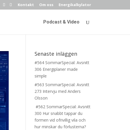
Kontakt
Om oss
Energikalkylator
Podcast & Video
Senaste inläggen
#564 SommarSpecial: Avsnitt
306 Energiplaner made
simple
#563 SommarSpecial: Avsnitt
273 Intervju med Anders
Olsson
#562 SommarSpecial: Avsnitt
300 Hur snabbt tappar du
formen vid ofrivillig vila och
hur minskar du förlusterna?