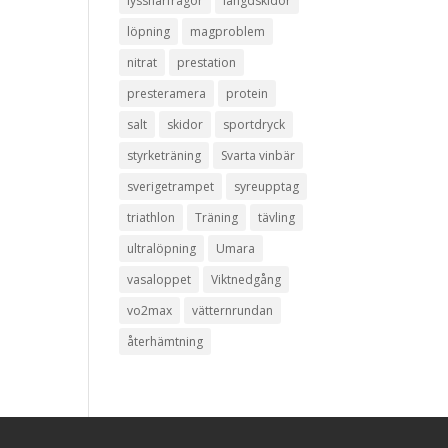
lyssnarfrågor
längdskidor
löpning
magproblem
nitrat
prestation
presteramera
protein
salt
skidor
sportdryck
styrketräning
Svarta vinbär
sverigetrampet
syreupptag
triathlon
Träning
tävling
ultralöpning
Umara
vasaloppet
Viktnedgång
vo2max
vätternrundan
återhämtning