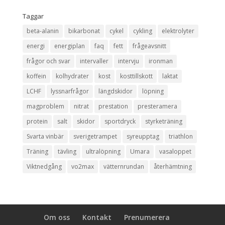
Taggar
beta-alanin
bikarbonat
cykel
cykling
elektrolyter
energi
energiplan
faq
fett
frågeavsnitt
frågor och svar
intervaller
intervju
ironman
koffein
kolhydrater
kost
kosttillskott
laktat
LCHF
lyssnarfrågor
längdskidor
löpning
magproblem
nitrat
prestation
presteramera
protein
salt
skidor
sportdryck
styrketräning
Svarta vinbär
sverigetrampet
syreupptag
triathlon
Träning
tävling
ultralöpning
Umara
vasaloppet
Viktnedgång
vo2max
vätternrundan
återhämtning
Om oss
Kontakt
Prenumerera