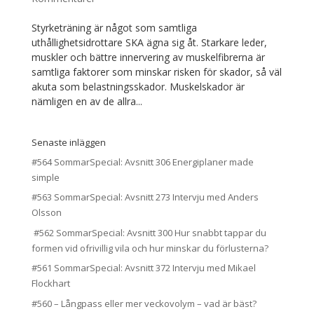
Styrketräning är något som samtliga
uthållighetsidrottare SKA ägna sig åt. Starkare leder,
muskler och bättre innervering av muskelfibrerna är
samtliga faktorer som minskar risken för skador, så väl
akuta som belastningsskador. Muskelskador är
nämligen en av de allra...
Senaste inläggen
#564 SommarSpecial: Avsnitt 306 Energiplaner made
simple
#563 SommarSpecial: Avsnitt 273 Intervju med Anders
Olsson
#562 SommarSpecial: Avsnitt 300 Hur snabbt tappar du
formen vid ofrivillig vila och hur minskar du förlusterna?
#561 SommarSpecial: Avsnitt 372 Intervju med Mikael
Flockhart
#560 – Långpass eller mer veckovolym – vad är bäst?