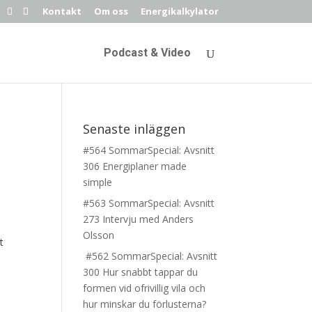
Kontakt
Om oss
Energikalkylator
Podcast & Video
Senaste inläggen
#564 SommarSpecial: Avsnitt
306 Energiplaner made
simple
#563 SommarSpecial: Avsnitt
273 Intervju med Anders
Olsson
t
#562 SommarSpecial: Avsnitt
300 Hur snabbt tappar du
formen vid ofrivillig vila och
hur minskar du förlusterna?