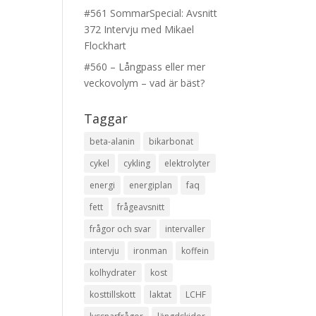
#561 SommarSpecial: Avsnitt
372 Intervju med Mikael
Flockhart
#560 – Långpass eller mer
veckovolym – vad är bäst?
Taggar
beta-alanin
bikarbonat
cykel
cykling
elektrolyter
energi
energiplan
faq
fett
frågeavsnitt
frågor och svar
intervaller
intervju
ironman
koffein
kolhydrater
kost
kosttillskott
laktat
LCHF