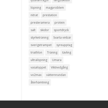
lyssnarfrågor
längdskidor
löpning
magproblem
nitrat
prestation
presteramera
protein
salt
skidor
sportdryck
styrketräning
Svarta vinbär
sverigetrampet
syreupptag
triathlon
Träning
tävling
ultralöpning
Umara
vasaloppet
Viktnedgång
vo2max
vätternrundan
återhämtning