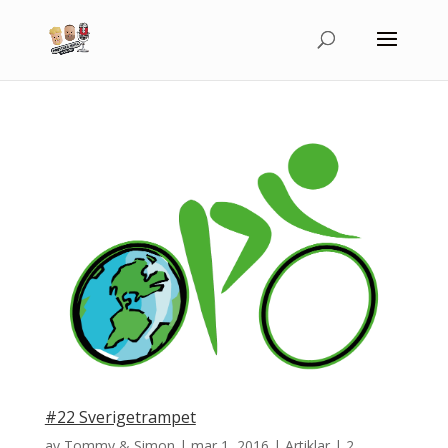
#22 Sverigetrampet
av
Tommy & Simon
|
mar 1, 2016
|
Artiklar
|
2