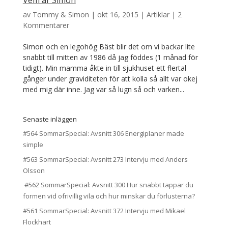
Vem är Simon
av
Tommy & Simon
|
okt 16, 2015
|
Artiklar
|
2
Kommentarer
Simon och en legohög Bäst blir det om vi backar lite
snabbt till mitten av 1986 då jag föddes (1 månad för
tidigt). Min mamma åkte in till sjukhuset ett flertal
gånger under graviditeten för att kolla så allt var okej
med mig där inne. Jag var så lugn så och varken...
Senaste inläggen
#564 SommarSpecial: Avsnitt 306 Energiplaner made
simple
#563 SommarSpecial: Avsnitt 273 Intervju med Anders
Olsson
#562 SommarSpecial: Avsnitt 300 Hur snabbt tappar du
formen vid ofrivillig vila och hur minskar du förlusterna?
#561 SommarSpecial: Avsnitt 372 Intervju med Mikael
Flockhart