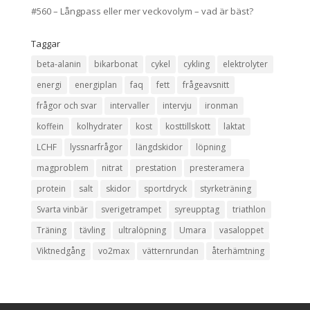
#560 – Långpass eller mer veckovolym – vad är bäst?
Taggar
beta-alanin
bikarbonat
cykel
cykling
elektrolyter
energi
energiplan
faq
fett
frågeavsnitt
frågor och svar
intervaller
intervju
ironman
koffein
kolhydrater
kost
kosttillskott
laktat
LCHF
lyssnarfrågor
längdskidor
löpning
magproblem
nitrat
prestation
presteramera
protein
salt
skidor
sportdryck
styrketräning
Svarta vinbär
sverigetrampet
syreupptag
triathlon
Träning
tävling
ultralöpning
Umara
vasaloppet
Viktnedgång
vo2max
vätternrundan
återhämtning