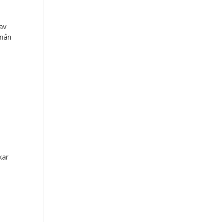
av
 nån
kar