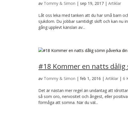
av
Tommy & Simon
|
sep 19, 2017
|
Artiklar
Låt oss leka med tanken att du har små barn oc
sjukdom. Du jobbar samtidigt skift och kan nu i
gång upplevt känslan av...
#18 Kommer en natts dålig 
av
Tommy & Simon
|
feb 1, 2016
|
Artiklar
|
6 
Det är nästan mer regel än undantag att idrottar
så som oro, nervositet och ångest, eller positiv
förmåga att somna. När du väl...