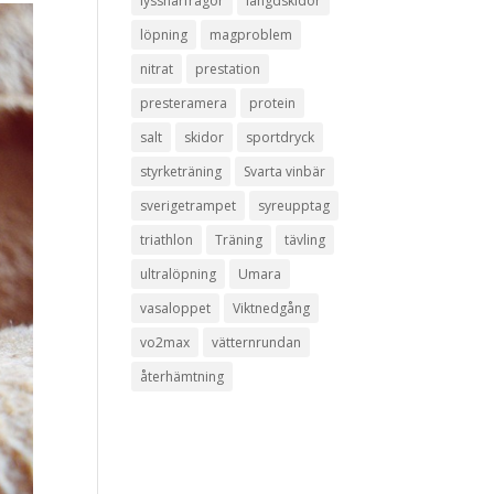
lyssnarfrågor
längdskidor
löpning
magproblem
nitrat
prestation
presteramera
protein
salt
skidor
sportdryck
styrketräning
Svarta vinbär
sverigetrampet
syreupptag
triathlon
Träning
tävling
ultralöpning
Umara
vasaloppet
Viktnedgång
vo2max
vätternrundan
återhämtning