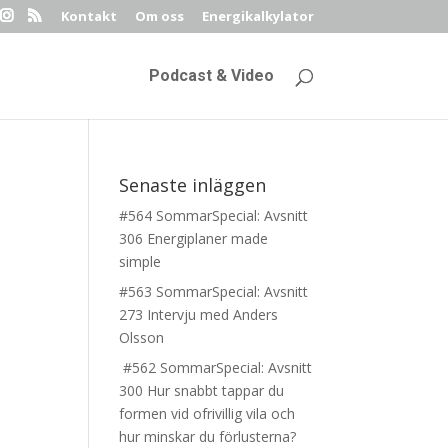
Kontakt
Om oss
Energikalkylator
Podcast & Video
Senaste inläggen
#564 SommarSpecial: Avsnitt
306 Energiplaner made
simple
#563 SommarSpecial: Avsnitt
273 Intervju med Anders
Olsson
#562 SommarSpecial: Avsnitt
300 Hur snabbt tappar du
formen vid ofrivillig vila och
hur minskar du förlusterna?