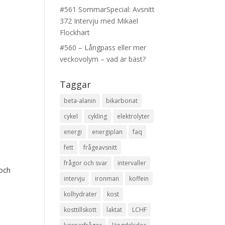
#561 SommarSpecial: Avsnitt
372 Intervju med Mikael
Flockhart
#560 – Långpass eller mer
veckovolym – vad är bäst?
Taggar
beta-alanin
bikarbonat
cykel
cykling
elektrolyter
energi
energiplan
faq
fett
frågeavsnitt
frågor och svar
intervaller
 och
intervju
ironman
koffein
kolhydrater
kost
kosttillskott
laktat
LCHF