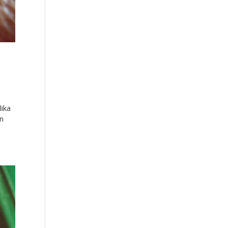
lika
mn