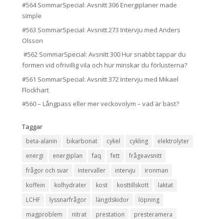
#564 SommarSpecial: Avsnitt 306 Energiplaner made
simple
#563 SommarSpecial: Avsnitt 273 Intervju med Anders
Olsson
#562 SommarSpecial: Avsnitt 300 Hur snabbt tappar du
formen vid ofrivillig vila och hur minskar du förlusterna?
#561 SommarSpecial: Avsnitt 372 Intervju med Mikael
Flockhart
#560 – Långpass eller mer veckovolym – vad är bäst?
Taggar
beta-alanin
bikarbonat
cykel
cykling
elektrolyter
energi
energiplan
faq
fett
frågeavsnitt
frågor och svar
intervaller
intervju
ironman
koffein
kolhydrater
kost
kosttillskott
laktat
LCHF
lyssnarfrågor
längdskidor
löpning
magproblem
nitrat
prestation
presteramera