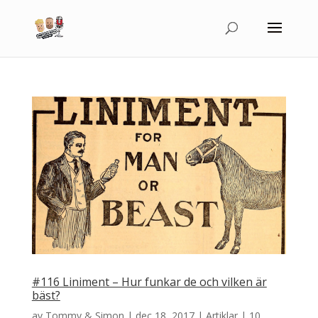
#116 Liniment – Hur funkar de och vilken är
bäst?
av
Tommy & Simon
|
dec 18, 2017
|
Artiklar
|
10