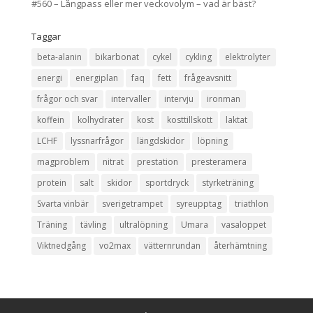
#560 – Långpass eller mer veckovolym – vad är bäst?
Taggar
beta-alanin
bikarbonat
cykel
cykling
elektrolyter
energi
energiplan
faq
fett
frågeavsnitt
frågor och svar
intervaller
intervju
ironman
koffein
kolhydrater
kost
kosttillskott
laktat
LCHF
lyssnarfrågor
längdskidor
löpning
magproblem
nitrat
prestation
presteramera
protein
salt
skidor
sportdryck
styrketräning
Svarta vinbär
sverigetrampet
syreupptag
triathlon
Träning
tävling
ultralöpning
Umara
vasaloppet
Viktnedgång
vo2max
vätternrundan
återhämtning