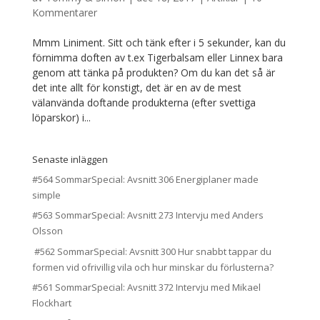
Kommentarer
Mmm Liniment. Sitt och tänk efter i 5 sekunder, kan du
förnimma doften av t.ex Tigerbalsam eller Linnex bara
genom att tänka på produkten? Om du kan det så är
det inte allt för konstigt, det är en av de mest
välanvända doftande produkterna (efter svettiga
löparskor) i...
Senaste inläggen
#564 SommarSpecial: Avsnitt 306 Energiplaner made
simple
#563 SommarSpecial: Avsnitt 273 Intervju med Anders
Olsson
#562 SommarSpecial: Avsnitt 300 Hur snabbt tappar du
formen vid ofrivillig vila och hur minskar du förlusterna?
#561 SommarSpecial: Avsnitt 372 Intervju med Mikael
Flockhart