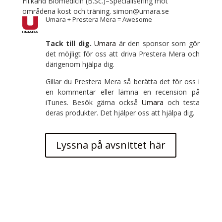
Fil.kand Biomedicin (B.Sc.)–Specialisering mot
områdena kost och träning.
simon@umara.se
Umara + Prestera Mera = Awesome
Tack till dig.
Umara
är den sponsor som gör
det möjligt för oss att driva Prestera Mera och
därigenom hjälpa dig.
Gillar du Prestera Mera så berätta det för oss i
en kommentar eller lämna en recension på
iTunes. Besök gärna också
Umara
och testa
deras produkter. Det hjälper oss att hjälpa dig.
Lyssna på avsnittet här