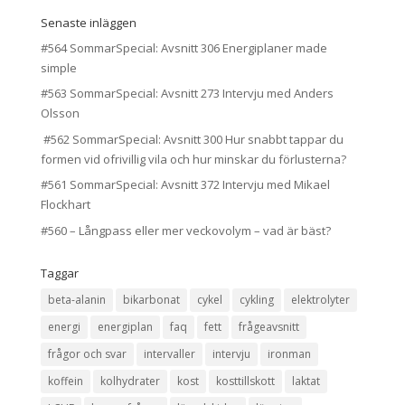
Senaste inläggen
#564 SommarSpecial: Avsnitt 306 Energiplaner made
simple
#563 SommarSpecial: Avsnitt 273 Intervju med Anders
Olsson
#562 SommarSpecial: Avsnitt 300 Hur snabbt tappar du
formen vid ofrivillig vila och hur minskar du förlusterna?
#561 SommarSpecial: Avsnitt 372 Intervju med Mikael
Flockhart
#560 – Långpass eller mer veckovolym – vad är bäst?
Taggar
beta-alanin
bikarbonat
cykel
cykling
elektrolyter
energi
energiplan
faq
fett
frågeavsnitt
frågor och svar
intervaller
intervju
ironman
koffein
kolhydrater
kost
kosttillskott
laktat