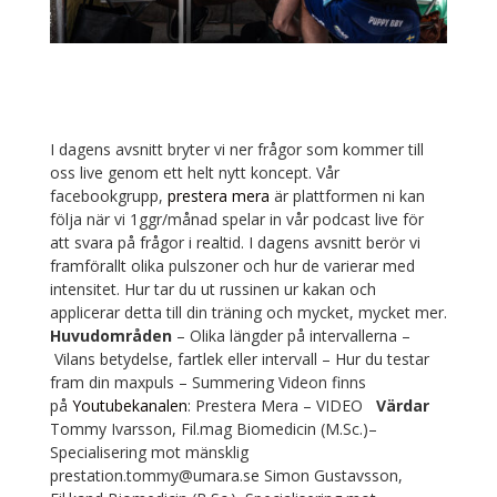
I dagens avsnitt bryter vi ner frågor som kommer till
oss live genom ett helt nytt koncept. Vår
facebookgrupp,
prestera mera
är plattformen ni kan
följa när vi 1ggr/månad spelar in vår podcast live för
att svara på frågor i realtid. I dagens avsnitt berör vi
framförallt olika pulszoner och hur de varierar med
intensitet. Hur tar du ut russinen ur kakan och
applicerar detta till din träning och mycket, mycket mer.
Huvudområden
– Olika längder på intervallerna –
Vilans betydelse, fartlek eller intervall – Hur du testar
fram din maxpuls – Summering Videon finns
på
Youtubekanalen
: Prestera Mera – VIDEO
Värdar
Tommy Ivarsson, Fil.mag Biomedicin (M.Sc.)–
Specialisering mot mänsklig
prestation.tommy@umara.se
Simon Gustavsson,