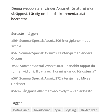
Denna webbplats använder Akismet för att minska
skräppost.
Lär dig om hur din kommentarsdata
bearbetas
.
Senaste inläggen
#564 SommarSpecial: Avsnitt 306 Energiplaner made
simple
#563 SommarSpecial: Avsnitt 273 Intervju med Anders
Olsson
#562 SommarSpecial: Avsnitt 300 Hur snabbt tappar du
formen vid ofrivillig vila och hur minskar du förlusterna?
#561 SommarSpecial: Avsnitt 372 Intervju med Mikael
Flockhart
#560 – Långpass eller mer veckovolym – vad är bäst?
Taggar
beta-alanin
bikarbonat
cykel
cykling
elektrolyter