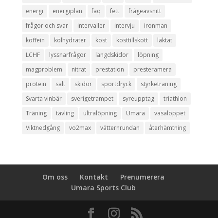
energi
energiplan
faq
fett
frågeavsnitt
frågor och svar
intervaller
intervju
ironman
koffein
kolhydrater
kost
kosttillskott
laktat
LCHF
lyssnarfrågor
längdskidor
löpning
magproblem
nitrat
prestation
presteramera
protein
salt
skidor
sportdryck
styrketräning
Svarta vinbär
sverigetrampet
syreupptag
triathlon
Träning
tävling
ultralöpning
Umara
vasaloppet
Viktnedgång
vo2max
vätternrundan
återhämtning
Om oss
Kontakt
Prenumerera
Umara Sports Club