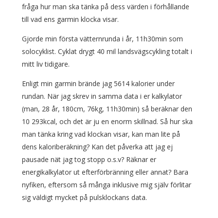
fråga hur man ska tänka på dess värden i förhållande
till vad ens garmin klocka visar.
Gjorde min första vätternrunda i år, 11h30min som
solocyklist. Cyklat drygt 40 mil landsvägscykling totalt i
mitt liv tidigare.
Enligt min garmin brände jag 5614 kalorier under
rundan. När jag skrev in samma data i er kalkylator
(man, 28 år, 180cm, 76kg, 11h30min) så beräknar den
10 293kcal, och det är ju en enorm skillnad. Så hur ska
man tänka kring vad klockan visar, kan man lite på
dens kaloriberäkning? Kan det påverka att jag ej
pausade nät jag tog stopp o.s.v? Räknar er
energikalkylator ut efterförbränning eller annat? Bara
nyfiken, eftersom så många inklusive mig själv förlitar
sig väldigt mycket på pulsklockans data.