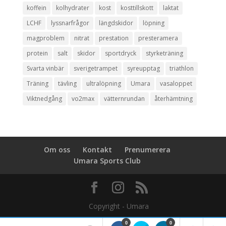
koffein
kolhydrater
kost
kosttillskott
laktat
LCHF
lyssnarfrågor
längdskidor
löpning
magproblem
nitrat
prestation
presteramera
protein
salt
skidor
sportdryck
styrketräning
Svarta vinbär
sverigetrampet
syreupptag
triathlon
Träning
tävling
ultralöpning
Umara
vasaloppet
Viktnedgång
vo2max
vätternrundan
återhämtning
Om oss
Kontakt
Prenumerera
Umara Sports Club
0
0