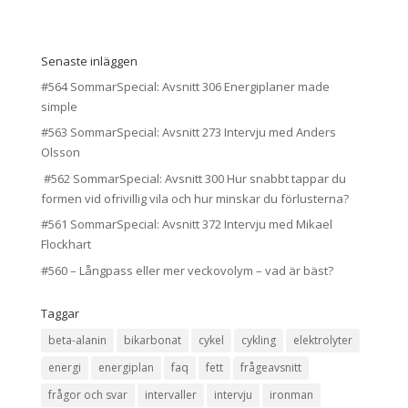
Senaste inläggen
#564 SommarSpecial: Avsnitt 306 Energiplaner made
simple
#563 SommarSpecial: Avsnitt 273 Intervju med Anders
Olsson
#562 SommarSpecial: Avsnitt 300 Hur snabbt tappar du
formen vid ofrivillig vila och hur minskar du förlusterna?
#561 SommarSpecial: Avsnitt 372 Intervju med Mikael
Flockhart
#560 – Långpass eller mer veckovolym – vad är bäst?
Taggar
beta-alanin
bikarbonat
cykel
cykling
elektrolyter
energi
energiplan
faq
fett
frågeavsnitt
frågor och svar
intervaller
intervju
ironman