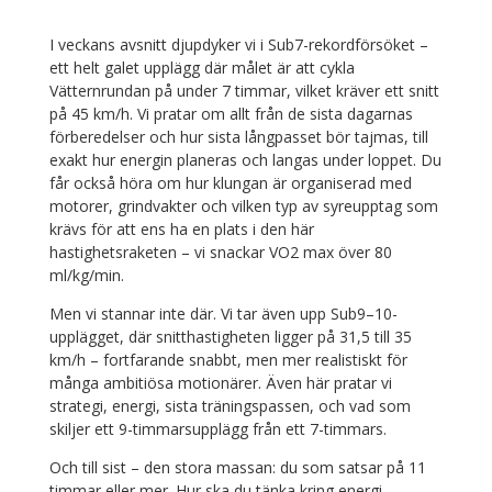
I veckans avsnitt djupdyker vi i Sub7-rekordförsöket –
ett helt galet upplägg där målet är att cykla
Vätternrundan på under 7 timmar, vilket kräver ett snitt
på 45 km/h. Vi pratar om allt från de sista dagarnas
förberedelser och hur sista långpasset bör tajmas, till
exakt hur energin planeras och langas under loppet. Du
får också höra om hur klungan är organiserad med
motorer, grindvakter och vilken typ av syreupptag som
krävs för att ens ha en plats i den här
hastighetsraketen – vi snackar VO2 max över 80
ml/kg/min.
Men vi stannar inte där.
Vi tar även upp Sub9–10-
upplägget, där snitthastigheten ligger på 31,5 till 35
km/h – fortfarande snabbt, men mer realistiskt för
många ambitiösa motionärer. Även här pratar vi
strategi, energi, sista träningspassen, och vad som
skiljer ett 9-timmarsupplägg från ett 7-timmars.
Och till sist – den stora massan: du som satsar på 11
timmar eller mer. Hur ska du tänka kring energi,