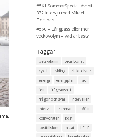
#561 SommarSpecial: Avsnitt
372 Intervju med Mikael
Flockhart
#560 – Långpass eller mer
veckovolym – vad är bäst?
Taggar
beta-alanin
bikarbonat
cykel
cykling
elektrolyter
energi
energiplan
faq
fett
frågeavsnitt
frågor och svar
intervaller
intervju
ironman
koffein
tema.
kolhydrater
kost
kosttillskott
laktat
LCHF