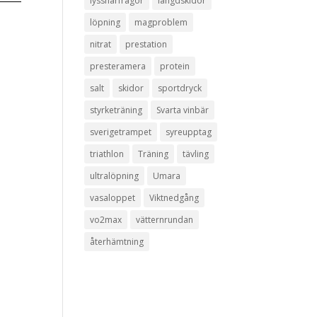
lyssnarfrågor
längdskidor
löpning
magproblem
nitrat
prestation
presteramera
protein
salt
skidor
sportdryck
styrketräning
Svarta vinbär
sverigetrampet
syreupptag
triathlon
Träning
tävling
ultralöpning
Umara
vasaloppet
Viktnedgång
vo2max
vätternrundan
återhämtning