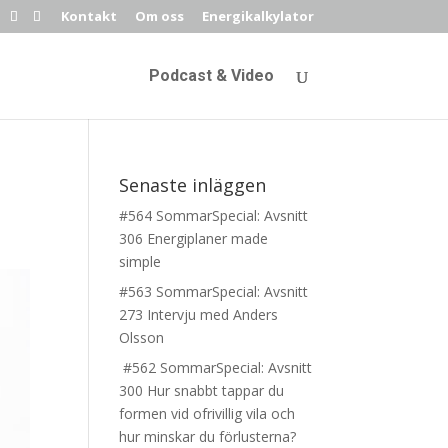
Kontakt
Om oss
Energikalkylator
Podcast & Video
Senaste inläggen
#564 SommarSpecial: Avsnitt
306 Energiplaner made
simple
#563 SommarSpecial: Avsnitt
273 Intervju med Anders
Olsson
#562 SommarSpecial: Avsnitt
300 Hur snabbt tappar du
formen vid ofrivillig vila och
hur minskar du förlusterna?