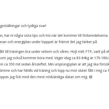
geställningar och tydliga svar!
n, har ni några sista tips och trix när det kommer till förberedelserna.
nnan och energiplan under lopppet är främst det jag tänker på.
t till träningen bra under vintern och våren. Höjt mitt FTP, varit på e
 som jag också kommer köra med. Väger idag ca 83-84kg är 179-180
in ca 350 mil sedan årsskiftet. Min ursprungsplan är att jag ska försö
imme och har hittills vid träning och lopp nu mot slutet fått i mig ca 
Hoppas jag fick med den mest nödvändiga datan om mig. 😅