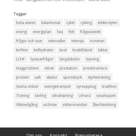
Taggar
beta-alanin
bikarbonat
cykel
cykling
elektrolyter
energi
energiplan
faq
fett
frågeavsnitt
frågor och svar
intervaller
intervju
ironman
koffein
kolhydrater
kost
kosttillskott
laktat
LCHF
lyssnarfrågor
längdskidor
löpning
magproblem
nitrat
prestation
presteramera
protein
salt
skidor
sportdryck
styrketräning
Svarta vinbär
sverigetrampet
syreupptag
triathlon
Träning
tävling
ultralöpning
Umara
vasaloppet
Viktnedgång
vo2max
vätternrundan
återhämtning
Om oss
Kontakt
Prenumerera