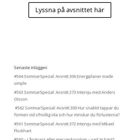
Lyssna på avsnittet här
Senaste inläggen
#564 SommarSpecial: Avsnitt 306 Energiplaner made
simple
#563 SommarSpecial: Avsnitt 273 Intervju med Anders
Olsson
#562 SommarSpecial: Avsnitt 300 Hur snabbt tappar du
formen vid ofrivillig vila och hur minskar du förlusterna?
#561 SommarSpecial: Avsnitt 372 Intervju med Mikael
Flockhart
#560 – Långpass eller mer veckovolym – vad är bäst?