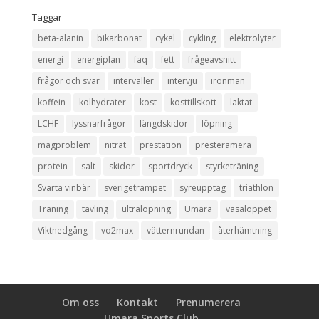
Taggar
beta-alanin
bikarbonat
cykel
cykling
elektrolyter
energi
energiplan
faq
fett
frågeavsnitt
frågor och svar
intervaller
intervju
ironman
koffein
kolhydrater
kost
kosttillskott
laktat
LCHF
lyssnarfrågor
längdskidor
löpning
magproblem
nitrat
prestation
presteramera
protein
salt
skidor
sportdryck
styrketräning
Svarta vinbär
sverigetrampet
syreupptag
triathlon
Träning
tävling
ultralöpning
Umara
vasaloppet
Viktnedgång
vo2max
vätternrundan
återhämtning
Om oss
Kontakt
Prenumerera
Umara Sports Club