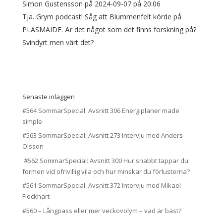
Simon Gustensson
på 2024-09-07 på 20:06
Tja. Grym podcast! Såg att Blummenfelt körde på
PLASMAIDE. Är det något som det finns forskning på?
Svindyrt men värt det?
Senaste inläggen
#564 SommarSpecial: Avsnitt 306 Energiplaner made
simple
#563 SommarSpecial: Avsnitt 273 Intervju med Anders
Olsson
#562 SommarSpecial: Avsnitt 300 Hur snabbt tappar du
formen vid ofrivillig vila och hur minskar du förlusterna?
#561 SommarSpecial: Avsnitt 372 Intervju med Mikael
Flockhart
#560 – Långpass eller mer veckovolym – vad är bäst?