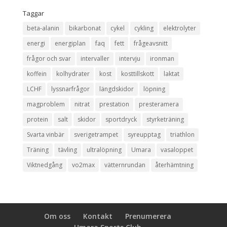
Taggar
beta-alanin
bikarbonat
cykel
cykling
elektrolyter
energi
energiplan
faq
fett
frågeavsnitt
frågor och svar
intervaller
intervju
ironman
koffein
kolhydrater
kost
kosttillskott
laktat
LCHF
lyssnarfrågor
längdskidor
löpning
magproblem
nitrat
prestation
presteramera
protein
salt
skidor
sportdryck
styrketräning
Svarta vinbär
sverigetrampet
syreupptag
triathlon
Träning
tävling
ultralöpning
Umara
vasaloppet
Viktnedgång
vo2max
vätternrundan
återhämtning
Om oss
Kontakt
Prenumerera