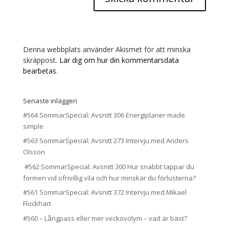
Denna webbplats använder Akismet för att minska
skräppost.
Lär dig om hur din kommentarsdata
bearbetas
.
Senaste inläggen
#564 SommarSpecial: Avsnitt 306 Energiplaner made
simple
#563 SommarSpecial: Avsnitt 273 Intervju med Anders
Olsson
#562 SommarSpecial: Avsnitt 300 Hur snabbt tappar du
formen vid ofrivillig vila och hur minskar du förlusterna?
#561 SommarSpecial: Avsnitt 372 Intervju med Mikael
Flockhart
#560 – Långpass eller mer veckovolym – vad är bäst?