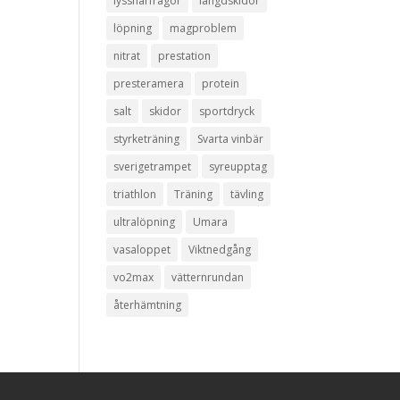
lyssnarfrågor
längdskidor
löpning
magproblem
nitrat
prestation
presteramera
protein
salt
skidor
sportdryck
styrketräning
Svarta vinbär
sverigetrampet
syreupptag
triathlon
Träning
tävling
ultralöpning
Umara
vasaloppet
Viktnedgång
vo2max
vätternrundan
återhämtning