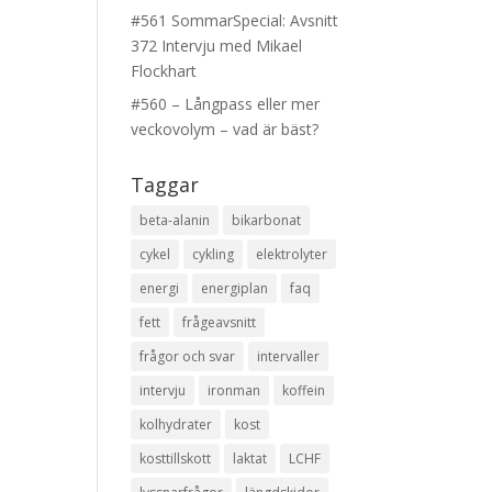
#561 SommarSpecial: Avsnitt
372 Intervju med Mikael
Flockhart
#560 – Långpass eller mer
veckovolym – vad är bäst?
Taggar
beta-alanin
bikarbonat
cykel
cykling
elektrolyter
energi
energiplan
faq
fett
frågeavsnitt
frågor och svar
intervaller
intervju
ironman
koffein
kolhydrater
kost
kosttillskott
laktat
LCHF