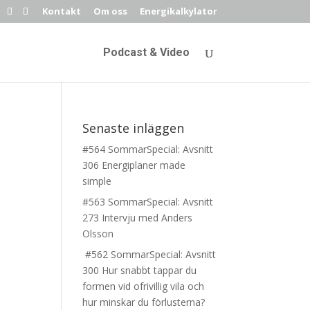
Kontakt
Om oss
Energikalkylator
Podcast & Video
Senaste inläggen
#564 SommarSpecial: Avsnitt
306 Energiplaner made
simple
#563 SommarSpecial: Avsnitt
273 Intervju med Anders
Olsson
#562 SommarSpecial: Avsnitt
300 Hur snabbt tappar du
formen vid ofrivillig vila och
hur minskar du förlusterna?