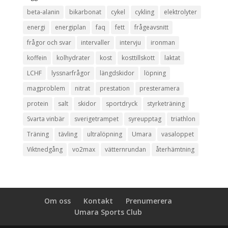
beta-alanin
bikarbonat
cykel
cykling
elektrolyter
energi
energiplan
faq
fett
frågeavsnitt
frågor och svar
intervaller
intervju
ironman
koffein
kolhydrater
kost
kosttillskott
laktat
LCHF
lyssnarfrågor
längdskidor
löpning
magproblem
nitrat
prestation
presteramera
protein
salt
skidor
sportdryck
styrketräning
Svarta vinbär
sverigetrampet
syreupptag
triathlon
Träning
tävling
ultralöpning
Umara
vasaloppet
Viktnedgång
vo2max
vätternrundan
återhämtning
Om oss
Kontakt
Prenumerera
Umara Sports Club