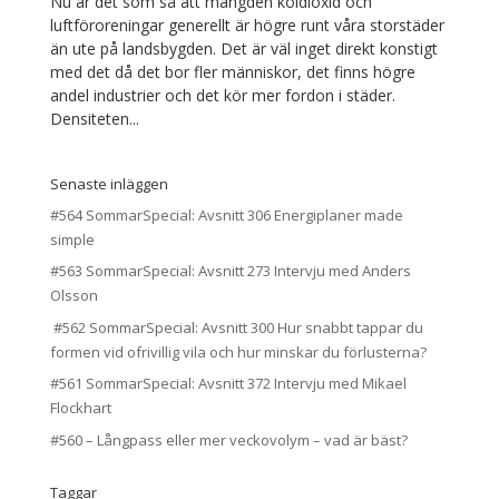
Nu är det som så att mängden koldioxid och
luftföroreningar generellt är högre runt våra storstäder
än ute på landsbygden. Det är väl inget direkt konstigt
med det då det bor fler människor, det finns högre
andel industrier och det kör mer fordon i städer.
Densiteten...
Senaste inläggen
#564 SommarSpecial: Avsnitt 306 Energiplaner made
simple
#563 SommarSpecial: Avsnitt 273 Intervju med Anders
Olsson
#562 SommarSpecial: Avsnitt 300 Hur snabbt tappar du
formen vid ofrivillig vila och hur minskar du förlusterna?
#561 SommarSpecial: Avsnitt 372 Intervju med Mikael
Flockhart
#560 – Långpass eller mer veckovolym – vad är bäst?
Taggar