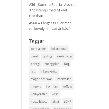
#561 SommarSpecial: Avsnitt
372 Intervju med Mikael
Flockhart
#560 – Långpass eller mer
veckovolym – vad är bäst?
Taggar
beta-alanin
bikarbonat
cykel
cykling
elektrolyter
energi
energiplan
faq
fett
frågeavsnitt
frågor och svar
intervaller
intervju
ironman
koffein
kolhydrater
kost
kosttillskott
laktat
LCHF