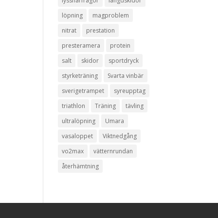
lyssnarfrågor
längdskidor
löpning
magproblem
nitrat
prestation
presteramera
protein
salt
skidor
sportdryck
styrketräning
Svarta vinbär
sverigetrampet
syreupptag
triathlon
Träning
tävling
ultralöpning
Umara
vasaloppet
Viktnedgång
vo2max
vätternrundan
återhämtning