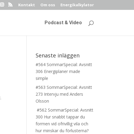
Kontakt
Om oss
Energikalkylator
Podcast & Video
Senaste inläggen
#564 SommarSpecial: Avsnitt
306 Energiplaner made
simple
#563 SommarSpecial: Avsnitt
273 Intervju med Anders
.
Olsson
#562 SommarSpecial: Avsnitt
300 Hur snabbt tappar du
formen vid ofrivillig vila och
hur minskar du förlusterna?