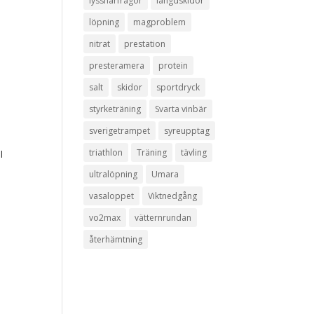
lyssnarfrågor
längdskidor
löpning
magproblem
nitrat
prestation
presteramera
protein
salt
skidor
sportdryck
styrketräning
Svarta vinbär
sverigetrampet
syreupptag
triathlon
Träning
tävling
I
ultralöpning
Umara
vasaloppet
Viktnedgång
vo2max
vätternrundan
återhämtning