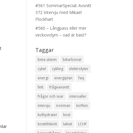
#561 SommarSpecial: Avsnitt
372 Intervju med Mikael
Flockhart
#560 – Långpass eller mer
veckovolym – vad är bäst?
t
Taggar
beta-alanin
bikarbonat
cykel
cykling
elektrolyter
energi
energiplan
faq
fett
frågeavsnitt
frågor och svar
intervaller
intervju
ironman
koffein
kolhydrater
kost
kosttillskott
laktat
LCHF
mlar