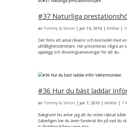
#37 Naturliga prestationshö
av
Tommy & Simon
|
jun 14, 2016
|
Artiklar
|
1
Det finns ett antal råvaror och livsmedel med en
uthållighetsidrottare. Här presenteras några av 
upplägg och doseringsanvisningar för att du...
#36 Hur du bäst laddar inf
av
Tommy & Simon
|
jun 7, 2016
|
Artiklar
|
7 
Bakgrund Nu antar jag att du redan räknat både 
Säkerligen har du även funderat lite på vad du s
in åtskilliga frågor varje dag...