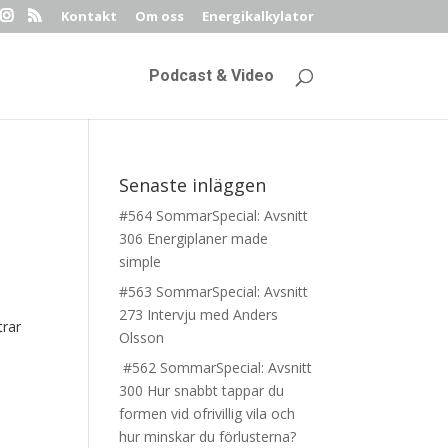
Kontakt
Om oss
Energikalkylator
Podcast & Video
Senaste inläggen
#564 SommarSpecial: Avsnitt
306 Energiplaner made
simple
#563 SommarSpecial: Avsnitt
273 Intervju med Anders
trar
Olsson
#562 SommarSpecial: Avsnitt
300 Hur snabbt tappar du
formen vid ofrivillig vila och
hur minskar du förlusterna?