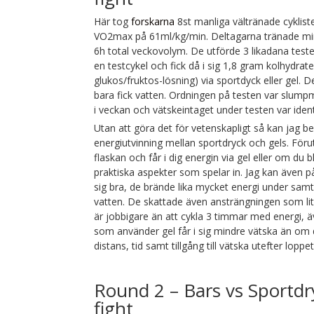
Här tog
forskarna
8st manliga vältränade cykliste
VO2max på 61ml/kg/min. Deltagarna tränade min
6h total veckovolym. De utförde 3 likadana teste
en testcykel och fick då i sig 1,8 gram kolhydrate
glukos/fruktos-lösning) via sportdyck eller gel. D
bara fick vatten. Ordningen på testen var slump
i veckan och vätskeintaget under testen var ident
Utan att göra det för vetenskapligt så kan jag be
energiutvinning mellan sportdryck och gels. Föruts
flaskan och får i dig energin via gel eller om du b
praktiska aspekter som spelar in. Jag kan även 
sig bra, de brände lika mycket energi under sam
vatten. De skattade även ansträngningen som lite
är jobbigare än att cykla 3 timmar med energi, ä
som använder gel får i sig mindre vätska än om 
distans, tid samt tillgång till vätska utefter lop
Round 2 – Bars vs Sport
fight