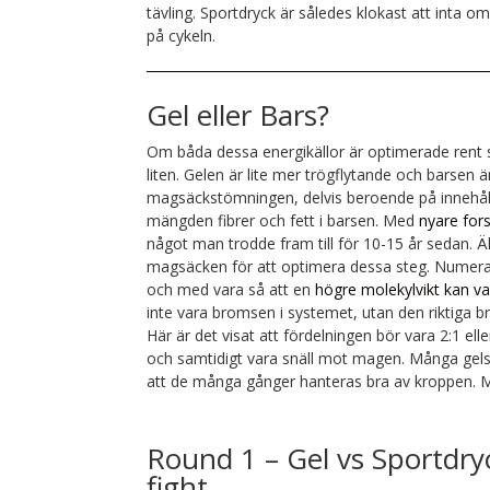
tävling. Sportdryck är således klokast att inta om
på cykeln.
Gel eller Bars?
Om båda dessa energikällor är optimerade rent 
liten. Gelen är lite mer trögflytande och barsen är 
magsäckstömningen, delvis beroende på innehål
mängden fibrer och fett i barsen.
Med
nyare for
något man trodde fram till för 10-15 år sedan. 
magsäcken för att optimera dessa steg. Numera 
och med vara så att en
högre molekylvikt kan va
inte vara bromsen i systemet, utan den riktiga b
Här är det visat att fördelningen bör vara 2:1 el
och samtidigt vara snäll mot magen.
Många gels 
att de många gånger hanteras bra av kroppen. M
Round 1 – Gel vs Sportdr
fight