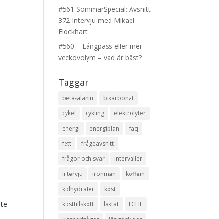
#561 SommarSpecial: Avsnitt
372 Intervju med Mikael
Flockhart
#560 – Långpass eller mer
veckovolym – vad är bäst?
Taggar
beta-alanin
bikarbonat
cykel
cykling
elektrolyter
energi
energiplan
faq
fett
frågeavsnitt
frågor och svar
intervaller
intervju
ironman
koffein
kolhydrater
kost
nte
kosttillskott
laktat
LCHF