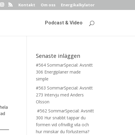
Kontakt
Om oss
Energikalkylator
Podcast & Video
Senaste inläggen
#564 SommarSpecial: Avsnitt
306 Energiplaner made
simple
#563 SommarSpecial: Avsnitt
273 Intervju med Anders
Olsson
 hela
#562 SommarSpecial: Avsnitt
vad
300 Hur snabbt tappar du
formen vid ofrivillig vila och
hur minskar du förlusterna?