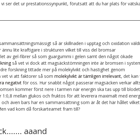
 vi ser det ur prestationssynpunkt, förutsatt att du har plats för vätsk
sammansättningsmässigt så är skillnaden i upptag och oxidation väld
ännu lite kraftigare i strukturen vilket till viss del bromsar
let av gel-fibrer så som guargummi i gelen samt den något ökade
skning
så vet vi dock att magsäckstömningen inte är bromsen i syste
Äldre forskning tittade mer på molekylvikt och hastighet genom
vet vi att faktorer så som
molekylvikt är tämligen irrelevant
, det kan t
ra negativt
för oss. Hur snabbt något passerar magsäcken verkar allt
romsen kommer först nere i tarmen när energin ska tas upp till blodet
ler 1:0,8 mellan glukos och fruktos för att leverera maximalt med energ
och även bars har en sammansättning som är åt det här hållet vilket
en vad kom då forskarteamet fram till?
yck……. aaand