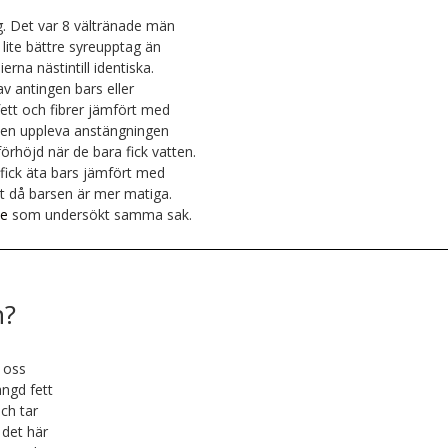
. Det var 8 vältränade män
lite bättre syreupptag än
ierna nästintill identiska.
av antingen bars eller
 fett och fibrer jämfört med
 den uppleva anstängningen
örhöjd när de bara fick vatten.
fick äta bars jämfört med
gt då barsen är mer matiga.
ie
som undersökt samma sak.
n?
 oss
ängd fett
och tar
 det här