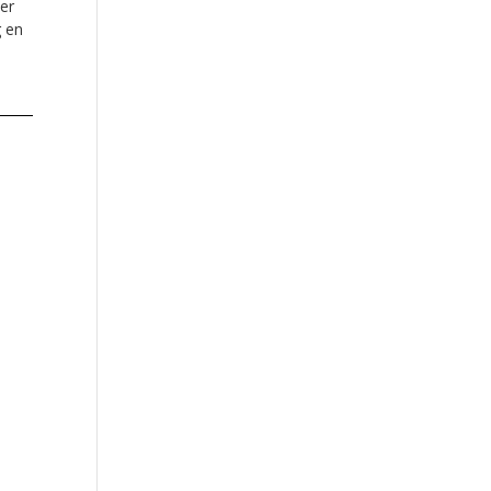
ler
g en