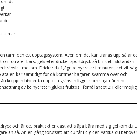
rs om de
igt
verkar
 under
teten är
ra en tarm och ett upptagssystem. Även om det kan tränas upp så är d
t om du äter bars, gels eller dricker sportdryck så blir det i slutändan
ränsle i motorn. Dricker du 1,8gr kolhydrater i minuten, det vill sä
inte äta en bar samtidigt för då kommer bägaren svämma över och
än kroppen hinner ta upp och gränsen ligger som sagt där runt
ttning av kolhydrater (glukos:fruktos i förhållandet 2:1 eller möjlig
rtdryck och är det praktiskt enklast att släpa bära med sig gel (om du t
igare än så. Än en gång förutsatt att du får i dig den vätska du behöver