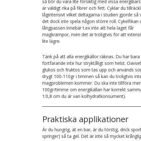
så bör du vara lite försiktig med vissa energiba
är väldigt rika på fibrer och fett. Cyklar du tillräckl
lågintensivt vilket deltagarna i studien gjorde så 
det dock inte spela någon större roll. Cykelfikan
långpassen innebär t.ex inte att hela laget får
magkrämpor, men det är troligtvis för att intensi
lite lägre.
Tänk på att alla energikällor räknas. Du har ba
fortfarande inte hur stryktåligt som helst. Oavset
glukos och fruktos som tas upp och används som b
drygt 100-110gr i timmen så kan du troligtvis 
magproblemen kommer. Du ska inte tillföra mer 
100gr/timme om energikällan har korrekt sammansä
1:0,8 om du är van kolhydratkonsument).
Praktiska applikationer
Är du hungrig, ät en bar, är du törstig, drick spo
springer) så ta gel. Det är inte så mycket krångl