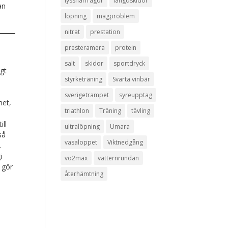
lyssnarfrågor
längdskidor
an
löpning
magproblem
nitrat
prestation
presteramera
protein
salt
skidor
sportdryck
igt
styrketräning
Svarta vinbär
sverigetrampet
syreupptag
met,
triathlon
Träning
tävling
ill
ultralöpning
Umara
så
vasaloppet
Viktnedgång
.
i
vo2max
vätternrundan
 gör
återhämtning