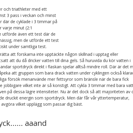
r och triathleter med ett
st 3 pass i veckan och minst
r där de cyklade i 3 timmar på
r varje minut (2:1
e utförde även ett test där de
mässig, men de utförde ett test
iskt under samtliga test.
rätta att forskarna inte upptäckte någon skillnad i upptag eller
att att du då dricker vatten till dina gels. Så huruvida du kör vatten i
landar sportdryck direkt i flaskan spelar alltså mindre roll. Där är det 
påpeka att gruppen som bara drack vatten under cyklingen också klar
tliga försök menanvände mer fettsyror som bränsle när de bara fick
 jobbigare vilket inte är så konstigt. Att cykla 3 timmar med bara vat
ven på dessa lägre intensiteter. Nu är det dock så att majoriteten av 
de druckit energin som sportdryck. Men där får vår yttertemperatur,
pet avgöra vilket upplägg som passar dig bäst.
dryck…… aaand