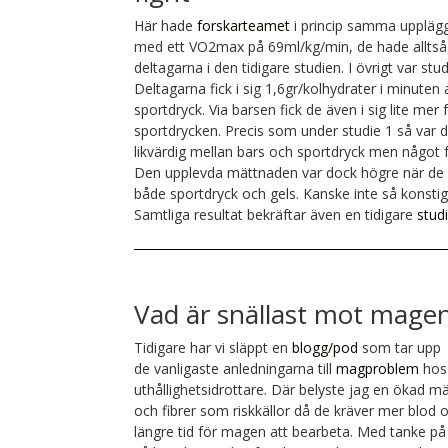
Här hade
forskarteamet
i princip samma upplägg
med ett VO2max på 69ml/kg/min, de hade alltså 
deltagarna i den tidigare studien. I övrigt var stud
Deltagarna fick i sig 1,6gr/kolhydrater i minuten 
sportdryck. Via barsen fick de även i sig lite mer
sportdrycken.
Precis som under studie 1 så var
likvärdig mellan bars och sportdryck men något f
Den upplevda mättnaden var dock högre när de 
både sportdryck och gels. Kanske inte så konsti
Samtliga resultat bekräftar även en tidigare
stud
Vad är snällast mot mage
Tidigare har vi släppt en
blogg/pod
som tar upp
de vanligaste anledningarna till
magproblem
hos
uthållighetsidrottare. Där belyste jag en ökad m
och fibrer som riskkällor då de kräver mer blod 
längre tid för magen att bearbeta. Med tanke på