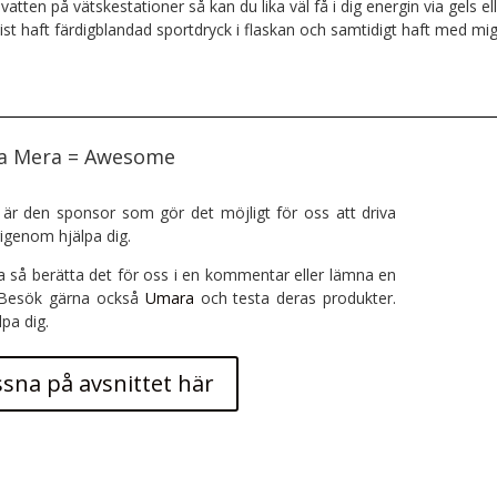
atten på vätskestationer så kan du lika väl få i dig energin via gels el
ist haft färdigblandad sportdryck i flaskan och samtidigt haft med mi
ra Mera = Awesome
är den sponsor som gör det möjligt för oss att driva
igenom hjälpa dig.
a så berätta det för oss i en kommentar eller lämna en
 Besök gärna också
Umara
och testa deras produkter.
lpa dig.
ssna på avsnittet här