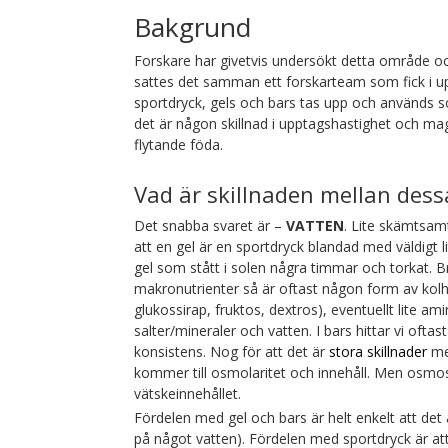
Bakgrund
Forskare har givetvis undersökt detta område oc
sattes det samman ett forskarteam som fick i up
sportdryck, gels och bars tas upp och används 
det är någon skillnad i upptagshastighet och m
flytande föda.
Vad är skillnaden mellan dess
Det snabba svaret är –
VATTEN
. Lite skämtsam
att en gel är en sportdryck blandad med väldigt 
gel som stått i solen några timmar och torkat. Bry
makronutrienter så är oftast någon form av kolh
glukossirap, fruktos, dextros), eventuellt lite ami
salter/mineraler och vatten. I bars hittar vi oftast
konsistens. Nog för att det är
stora skillnader
mel
kommer till osmolaritet och innehåll. Men osmosen
vätskeinnehållet.
Fördelen med gel och bars är helt enkelt att det ä
på något vatten). Fördelen med sportdryck är att