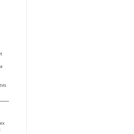
et
ga
tvis
.ex
.