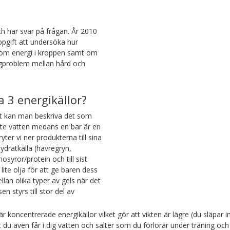
h har svar på frågan. År 2010
pgift att undersöka hur
som energi i kroppen samt om
agproblem mellan hård och
a 3 energikällor?
t kan man beskriva det som
lite vatten medans en bar är en
ter vi ner produkterna till sina
ydratkälla (havregryn,
nosyror/protein och till sist
 lite olja för att ge baren dess
lan olika typer av gels när det
 styrs till stor del av
r koncentrerade energikällor vilket gör att vikten är lägre (du släpar i
 du även får i dig vatten och salter som du förlorar under träning och