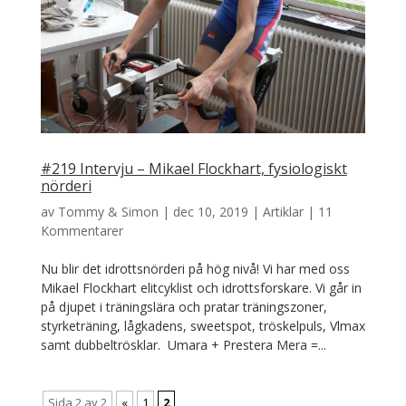
#219 Intervju – Mikael Flockhart, fysiologiskt
nörderi
av
Tommy & Simon
|
dec 10, 2019
|
Artiklar
|
11
Kommentarer
Nu blir det idrottsnörderi på hög nivå! Vi har med oss
Mikael Flockhart elitcyklist och idrottsforskare. Vi går in
på djupet i träningslära och pratar träningszoner,
styrketräning, lågkadens, sweetspot, tröskelpuls, Vlmax
samt dubbeltrösklar. Umara + Prestera Mera =...
Sida 2 av 2
«
1
2