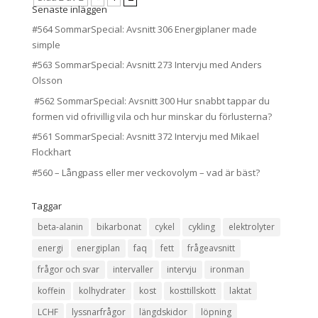
Senaste inläggen
#564 SommarSpecial: Avsnitt 306 Energiplaner made
simple
#563 SommarSpecial: Avsnitt 273 Intervju med Anders
Olsson
#562 SommarSpecial: Avsnitt 300 Hur snabbt tappar du
formen vid ofrivillig vila och hur minskar du förlusterna?
#561 SommarSpecial: Avsnitt 372 Intervju med Mikael
Flockhart
#560 – Långpass eller mer veckovolym – vad är bäst?
Taggar
beta-alanin
bikarbonat
cykel
cykling
elektrolyter
energi
energiplan
faq
fett
frågeavsnitt
frågor och svar
intervaller
intervju
ironman
koffein
kolhydrater
kost
kosttillskott
laktat
LCHF
lyssnarfrågor
längdskidor
löpning