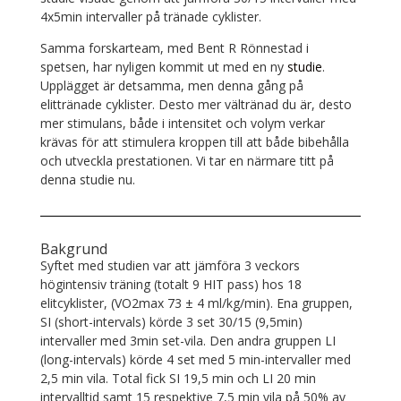
4x5min intervaller på tränade cyklister.
Samma forskarteam, med Bent R Rönnestad i
spetsen, har nyligen kommit ut med en ny
studie
.
Upplägget är detsamma, men denna gång på
elittränade cyklister. Desto mer vältränad du är, desto
mer stimulans, både i intensitet och volym verkar
krävas för att stimulera kroppen till att både bibehålla
och utveckla prestationen. Vi tar en närmare titt på
denna studie nu.
Bakgrund
Syftet med studien var att jämföra 3 veckors
högintensiv träning (totalt 9 HIT pass) hos 18
elitcyklister, (VO2max 73 ± 4 ml/kg/min). Ena gruppen,
SI (short-intervals) körde 3 set 30/15 (9,5min)
intervaller med 3min set-vila. Den andra gruppen LI
(long-intervals) körde 4 set med 5 min-intervaller med
2,5 min vila. Total fick SI 19,5 min och LI 20 min
intervalltid samt 15 respektive 7,5 min vila på 50% av