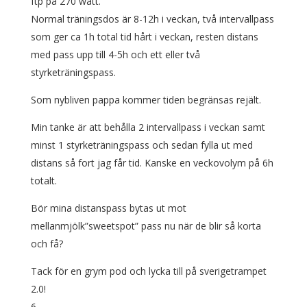
ftp på 270 watt.
Normal träningsdos är 8-12h i veckan, två intervallpass
som ger ca 1h total tid hårt i veckan, resten distans
med pass upp till 4-5h och ett eller två
styrketräningspass.
Som nybliven pappa kommer tiden begränsas rejält.
Min tanke är att behålla 2 intervallpass i veckan samt
minst 1 styrketräningspass och sedan fylla ut med
distans så fort jag får tid. Kanske en veckovolym på 6h
totalt.
Bör mina distanspass bytas ut mot
mellanmjölk”sweetspot” pass nu när de blir så korta
och få?
Tack för en grym pod och lycka till på sverigetrampet
2.0!