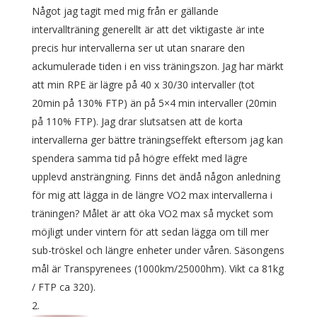
Något jag tagit med mig från er gällande
intervallträning generellt är att det viktigaste är inte
precis hur intervallerna ser ut utan snarare den
ackumulerade tiden i en viss träningszon. Jag har märkt
att min RPE är lägre på 40 x 30/30 intervaller (tot
20min på 130% FTP) än på 5×4 min intervaller (20min
på 110% FTP). Jag drar slutsatsen att de korta
intervallerna ger bättre träningseffekt eftersom jag kan
spendera samma tid på högre effekt med lägre
upplevd ansträngning. Finns det ändå någon anledning
för mig att lägga in de längre VO2 max intervallerna i
träningen? Målet är att öka VO2 max så mycket som
möjligt under vintern för att sedan lägga om till mer
sub-tröskel och längre enheter under våren. Säsongens
mål är Transpyrenees (1000km/25000hm). Vikt ca 81kg
/ FTP ca 320).