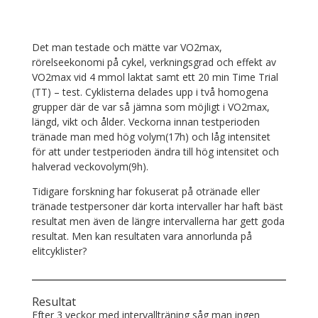
Det man testade och mätte var VO2max,
rörelseekonomi på cykel, verkningsgrad och effekt av
VO2max vid 4 mmol laktat samt ett 20 min Time Trial
(TT) – test. Cyklisterna delades upp i två homogena
grupper där de var så jämna som möjligt i VO2max,
längd, vikt och ålder. Veckorna innan testperioden
tränade man med hög volym(17h) och låg intensitet
för att under testperioden ändra till hög intensitet och
halverad veckovolym(9h).
Tidigare forskning har fokuserat på otränade eller
tränade testpersoner där korta intervaller har haft bäst
resultat men även de längre intervallerna har gett goda
resultat. Men kan resultaten vara annorlunda på
elitcyklister?
Resultat
Efter 3 veckor med intervallträning såg man ingen