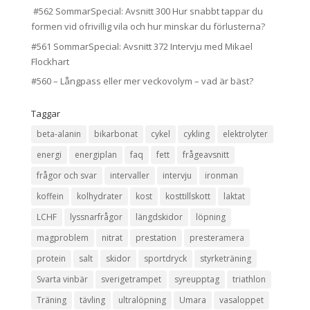
#562 SommarSpecial: Avsnitt 300 Hur snabbt tappar du
formen vid ofrivillig vila och hur minskar du förlusterna?
#561 SommarSpecial: Avsnitt 372 Intervju med Mikael
Flockhart
#560 – Långpass eller mer veckovolym – vad är bäst?
Taggar
beta-alanin
bikarbonat
cykel
cykling
elektrolyter
energi
energiplan
faq
fett
frågeavsnitt
frågor och svar
intervaller
intervju
ironman
koffein
kolhydrater
kost
kosttillskott
laktat
LCHF
lyssnarfrågor
längdskidor
löpning
magproblem
nitrat
prestation
presteramera
protein
salt
skidor
sportdryck
styrketräning
Svarta vinbär
sverigetrampet
syreupptag
triathlon
Träning
tävling
ultralöpning
Umara
vasaloppet