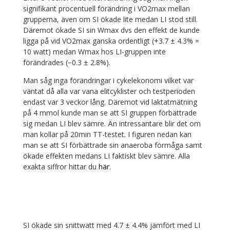
signifikant procentuell förändring i VO2max mellan
grupperna, även om SI ökade lite medan LI stod still.
Däremot ökade SI sin Wmax dvs den effekt de kunde
ligga på vid VO2max ganska ordentligt (+3.7 ± 4.3% =
10 watt) medan Wmax hos LI-gruppen inte
förändrades (−0.3 ± 2.8%).
Man såg inga förändringar i cykelekonomi vilket var
väntat då alla var vana elitcyklister och testperioden
endast var 3 veckor lång. Däremot vid laktatmätning
på 4 mmol kunde man se att SI gruppen förbättrade
sig medan LI blev sämre. Än intressantare blir det om
man kollar på 20min TT-testet. I figuren nedan kan
man se att SI förbättrade sin anaeroba förmåga samt
ökade effekten medans LI faktiskt blev sämre. Alla
exakta siffror hittar du
här
.
SI ökade sin snittwatt med 4.7 ± 4.4% jämfört med LI