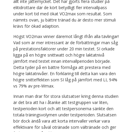
allt inte jättemycket. Det har gjorts flera studier på
elitidrottare där de kört betydligt fler intervallpass
under kort tid med ökat VO2max som resultat. Som
nämnts ovan, ju bättre tränad du är desto mer stimuli
krävs för ökad adaption.
Högst VO2max vinner däremot långt ifrån alla tävlingar!
Vad som är mer intressant är de förbättringar man såg
på prestationsfaktorer under 20 min testet. SI orkade
ligga på en högre snittwatt och högre laktatnivå
jämfört med testet innan intervallperioden började.
Detta tyder på en bättre förmåga att prestera med
högre laktatnivåer. En förklaring till detta kan vara den
högre snitteffekten som SI låg på jämfört med LI, 94%
vs 79% av pre-Wmax.
Innan man drar för stora slutsatser kring denna studien
är det bra att ha i åtanke att testgruppen var liten,
testperioden kort och att testpersonerna sänkte den
totala träningsvolymen under testperioden. Slutsatsen
bör dock ändå vara att korta intervaller verkar vara
effektivare för såväl otränade som vältränade och ger