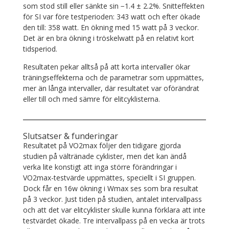
som stod still eller sänkte sin −1.4 ± 2.2%. Snitteffekten
för SI var före testperioden: 343 watt och efter ökade
den till: 358 watt. En ökning med 15 watt på 3 veckor.
Det är en bra ökning i tröskelwatt på en relativt kort
tidsperiod.
Resultaten pekar alltså på att korta intervaller ökar
träningseffekterna och de parametrar som uppmättes,
mer än långa intervaller, där resultatet var oförändrat
eller till och med sämre för elitcyklisterna.
Slutsatser & funderingar
Resultatet på VO2max följer den tidigare gjorda
studien på vältränade cyklister, men det kan ändå
verka lite konstigt att inga större förändringar i
VO2max-testvärde uppmättes, speciellt i SI gruppen.
Dock får en 16w ökning i Wmax ses som bra resultat
på 3 veckor. Just tiden på studien, antalet intervallpass
och att det var elitcyklister skulle kunna förklara att inte
testvärdet ökade. Tre intervallpass på en vecka är trots