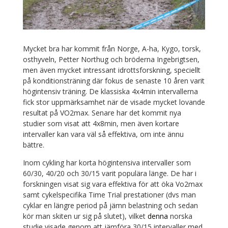
Mycket bra har kommit från Norge, A-ha, Kygo, torsk,
osthyveln, Petter Northug och bröderna Ingebrigtsen,
men även mycket intressant idrottsforskning, speciellt
på konditionsträning där fokus de senaste 10 åren varit
högintensiv träning. De klassiska 4x4min intervallerna
fick stor uppmärksamhet när de visade mycket lovande
resultat på VO2max. Senare har det kommit nya
studier som visat att 4x8min, men även kortare
intervaller kan vara väl så effektiva, om inte ännu
bättre.
Inom cykling har korta högintensiva intervaller som
60/30, 40/20 och 30/15 varit populära länge. De har i
forskningen visat sig vara effektiva för att öka Vo2max
samt cykelspecifika Time Trial prestationer (dvs man
cyklar en längre period på jämn belastning och sedan
kör man skiten ur sig på slutet), vilket
denna
norska
studie visade genom att jämföra 30/15 intervaller med