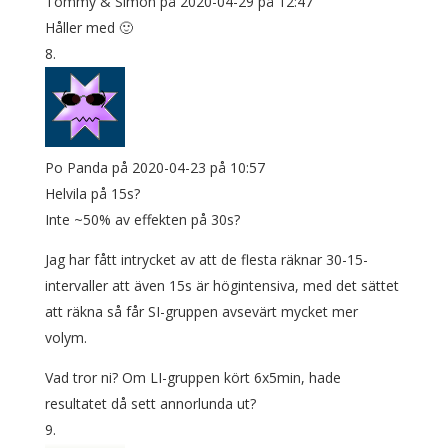
Tommy & Simon
på 2020-04-29 på 12:47
Håller med 🙂
Po Panda
på 2020-04-23 på 10:57
Helvila på 15s?
Inte ~50% av effekten på 30s?
Jag har fått intrycket av att de flesta räknar 30-15-
intervaller att även 15s är högintensiva, med det sättet
att räkna så får SI-gruppen avsevärt mycket mer
volym.
Vad tror ni? Om LI-gruppen kört 6x5min, hade
resultatet då sett annorlunda ut?