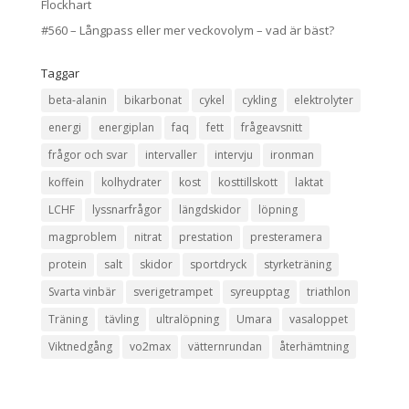
Flockhart
#560 – Långpass eller mer veckovolym – vad är bäst?
Taggar
beta-alanin
bikarbonat
cykel
cykling
elektrolyter
energi
energiplan
faq
fett
frågeavsnitt
frågor och svar
intervaller
intervju
ironman
koffein
kolhydrater
kost
kosttillskott
laktat
LCHF
lyssnarfrågor
längdskidor
löpning
magproblem
nitrat
prestation
presteramera
protein
salt
skidor
sportdryck
styrketräning
Svarta vinbär
sverigetrampet
syreupptag
triathlon
Träning
tävling
ultralöpning
Umara
vasaloppet
Viktnedgång
vo2max
vätternrundan
återhämtning