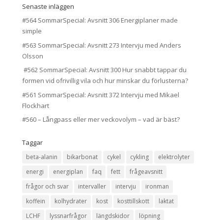
Senaste inläggen
#564 SommarSpecial: Avsnitt 306 Energiplaner made
simple
#563 SommarSpecial: Avsnitt 273 Intervju med Anders
Olsson
#562 SommarSpecial: Avsnitt 300 Hur snabbt tappar du
formen vid ofrivillig vila och hur minskar du förlusterna?
#561 SommarSpecial: Avsnitt 372 Intervju med Mikael
Flockhart
#560 – Långpass eller mer veckovolym – vad är bäst?
Taggar
beta-alanin
bikarbonat
cykel
cykling
elektrolyter
energi
energiplan
faq
fett
frågeavsnitt
frågor och svar
intervaller
intervju
ironman
koffein
kolhydrater
kost
kosttillskott
laktat
LCHF
lyssnarfrågor
längdskidor
löpning