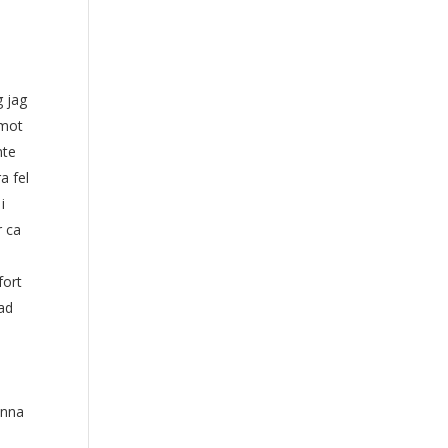
g jag
emot
nte
a fel
i
r ca
fort
rad
unna