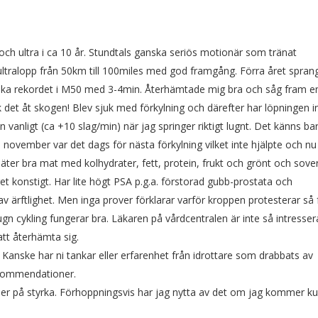
l och ultra i ca 10 år. Stundtals ganska seriös motionär som tränat
 ultralopp från 50km till 100miles med god framgång. Förra året spran
ka rekordet i M50 med 3-4min. Återhämtade mig bra och såg fram 
det åt skogen! Blev sjuk med förkylning och därefter har löpningen i
 vanligt (ca +10 slag/min) när jag springer riktigt lugnt. Det känns bar
 I november var det dags för nästa förkylning vilket inte hjälpte och nu 
Jag äter bra mat med kolhydrater, fett, protein, frukt och grönt och sove
et konstigt. Har lite högt PSA p.g.a. förstorad gubb-prostata och
av ärftlighet. Men inga prover förklarar varför kroppen protesterar så 
gn cykling fungerar bra. Läkaren på vårdcentralen är inte så intresse
att återhämta sig.
 Kanske har ni tankar eller erfarenhet från idrottare som drabbats av
ekommendationer.
e mer på styrka. Förhoppningsvis har jag nytta av det om jag kommer k