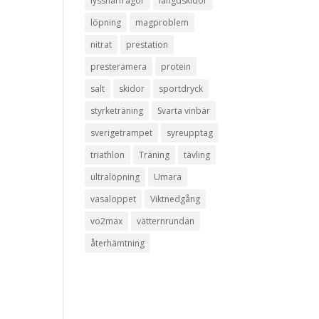
lyssnarfrågor
längdskidor
löpning
magproblem
nitrat
prestation
presteramera
protein
salt
skidor
sportdryck
styrketräning
Svarta vinbär
sverigetrampet
syreupptag
triathlon
Träning
tävling
ultralöpning
Umara
vasaloppet
Viktnedgång
vo2max
vätternrundan
återhämtning