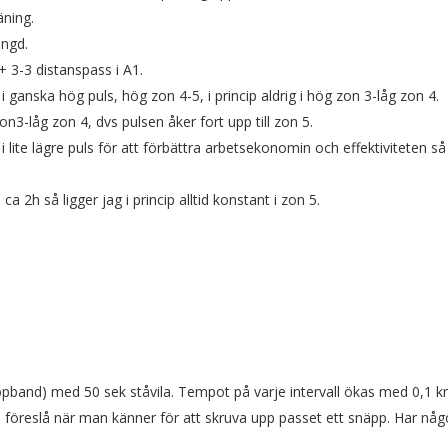
äning.
ängd.
+ 3-3 distanspass i A1.
 i ganska hög puls, hög zon 4-5, i princip aldrig i hög zon 3-låg zon 4.
on3-låg zon 4, dvs pulsen åker fort upp till zon 5.
 i lite lägre puls för att förbättra arbetsekonomin och effektiviteten så
 2h så ligger jag i princip alltid konstant i zon 5.
öpband) med 50 sek ståvila. Tempot på varje intervall ökas med 0,1 k
hand föreslå när man känner för att skruva upp passet ett snäpp. Har någ