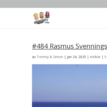
#484 Rasmus Svenningss
av
Tommy & Simon
|
jan 24, 2025
|
Artiklar
|
5