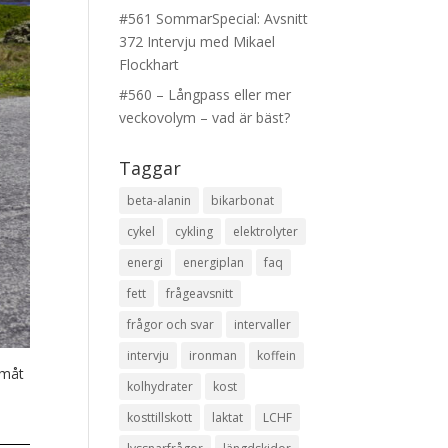
#561 SommarSpecial: Avsnitt
372 Intervju med Mikael
Flockhart
#560 – Långpass eller mer
veckovolym – vad är bäst?
Taggar
beta-alanin
bikarbonat
cykel
cykling
elektrolyter
energi
energiplan
faq
fett
frågeavsnitt
frågor och svar
intervaller
intervju
ironman
koffein
amåt
kolhydrater
kost
kosttillskott
laktat
LCHF