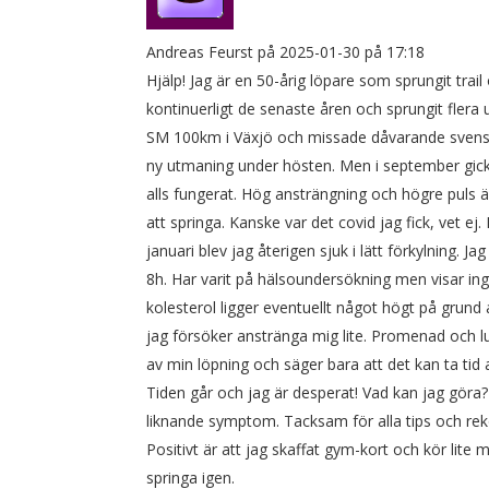
Andreas Feurst
på 2025-01-30 på 17:18
Hjälp! Jag är en 50-årig löpare som sprungit trai
kontinuerligt de senaste åren och sprungit flera
SM 100km i Växjö och missade dåvarande svens
ny utmaning under hösten. Men i september gick 
alls fungerat. Hög ansträngning och högre puls än
att springa. Kanske var det covid jag fick, vet ej.
januari blev jag återigen sjuk i lätt förkylning. 
8h. Har varit på hälsoundersökning men visar ing
kolesterol ligger eventuellt något högt på grund 
jag försöker anstränga mig lite. Promenad och lu
av min löpning och säger bara att det kan ta tid 
Tiden går och jag är desperat! Vad kan jag göra?
liknande symptom. Tacksam för alla tips och r
Positivt är att jag skaffat gym-kort och kör lit
springa igen.