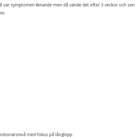
r då var symptomen liknande men då vände det efter 3 veckor och sen
ix.
motionärsnivå med fokus på långlopp.