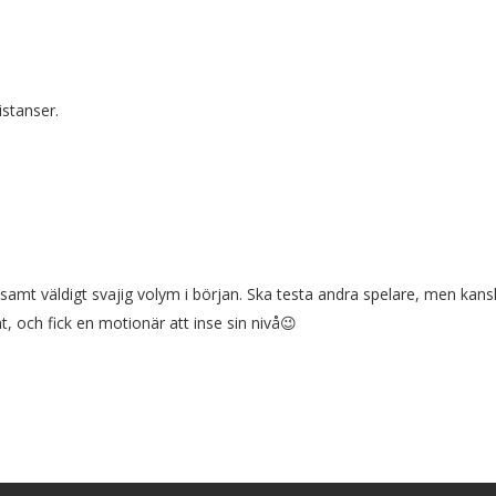
istanser.
samt väldigt svajig volym i början. Ska testa andra spelare, men kan
nt, och fick en motionär att inse sin nivå😉