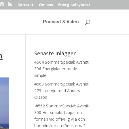
Kontakt
Om oss
Energikalkylator
Podcast & Video
n
Senaste inläggen
#564 SommarSpecial: Avsnitt
306 Energiplaner made
simple
#563 SommarSpecial: Avsnitt
273 Intervju med Anders
Olsson
#562 SommarSpecial: Avsnitt
300 Hur snabbt tappar du
formen vid ofrivillig vila och
hur minskar du förlusterna?