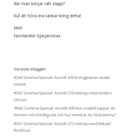
där man börjar rätt slapp?
Kul att höra era tankar kring detta!
Mvh
Norrländsk Gjutjärnstax
Senaste inläggen
#564 SommarSpecial: Avsnitt 306 Energiplaner made
simple
#563 SommarSpecial: Avsnitt 273 Intervju med Anders
Olsson
#562 SommarSpecial: Avsnitt 300 Hur snabbt tappar du
formen vid ofrivillig vila och hur minskar du förlusterna?
#561 SommarSpecial: Avsnitt 372 Intervju med Mikael
Flockhart