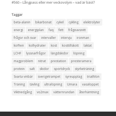
#560 – Långpass eller mer veckovolym – vad är bäst?
Taggar
beta-alanin
bikarbonat
cykel
cykling
elektrolyter
energi
energiplan
faq
fett
frågeavsnitt
frågor och svar
intervaller
intervju
ironman
koffein
kolhydrater
kost
kosttillskott
laktat
LCHF
lyssnarfrågor
längdskidor
löpning
magproblem
nitrat
prestation
presteramera
protein
salt
skidor
sportdryck
styrketräning
Svarta vinbär
sverigetrampet
syreupptag
triathlon
Träning
tävling
ultralöpning
Umara
vasaloppet
Viktnedgång
vo2max
vätternrundan
återhämtning