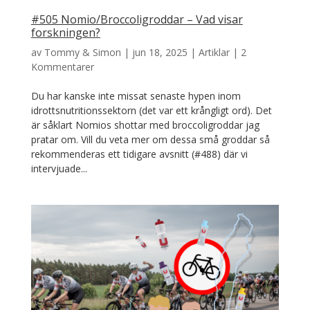
#505 Nomio/Broccoligroddar – Vad visar
forskningen?
av
Tommy & Simon
|
jun 18, 2025
|
Artiklar
|
2
Kommentarer
Du har kanske inte missat senaste hypen inom
idrottsnutritionssektorn (det var ett krångligt ord). Det
är såklart Nomios shottar med broccoligroddar jag
pratar om. Vill du veta mer om dessa små groddar så
rekommenderas ett tidigare avsnitt (#488) där vi
intervjuade...