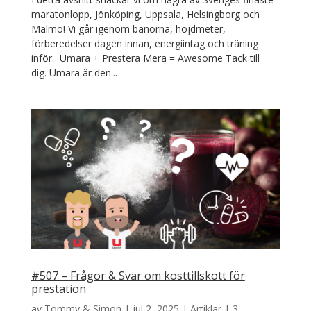
maratonlopp, Jönköping, Uppsala, Helsingborg och
Malmö! Vi går igenom banorna, höjdmeter,
förberedelser dagen innan, energiintag och träning
inför. Umara + Prestera Mera = Awesome Tack till
dig. Umara är den...
#507 – Frågor & Svar om kosttillskott för
prestation
av
Tommy & Simon
|
jul 2, 2025
|
Artiklar
|
3