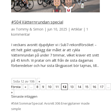
#504 Vätternrundan special
av
Tommy & Simon
|
jun 10, 2025
|
Artiklar
|
1
kommentar
I veckans avsnitt djupdyker vi i Sub7-rekordförsöket –
ett helt galet upplägg där målet är att cykla
Vätternrundan på under 7 timmar, vilket kräver ett snitt
på 45 km/h. Vi pratar om allt från de sista dagarnas
förberedelser och hur sista långpasset bör tajmas, till...
Sida 12 av 106
«
Första
«
...
8
9
10
11
12
13
14
15
16
17
...
»
Senaste inläggen
#564 SommarSpecial: Avsnitt 306 Energiplaner made
simple