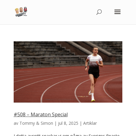
#508 – Maraton Special
av
Tommy & Simon
|
jul 8, 2025
|
Artiklar
I detta avsnitt snackar vi om några av Sveriges finaste