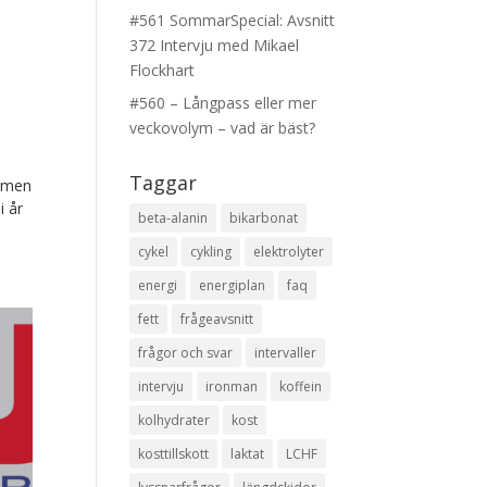
#561 SommarSpecial: Avsnitt
372 Intervju med Mikael
Flockhart
#560 – Långpass eller mer
veckovolym – vad är bäst?
Taggar
l men
i år
beta-alanin
bikarbonat
cykel
cykling
elektrolyter
energi
energiplan
faq
fett
frågeavsnitt
frågor och svar
intervaller
intervju
ironman
koffein
kolhydrater
kost
kosttillskott
laktat
LCHF