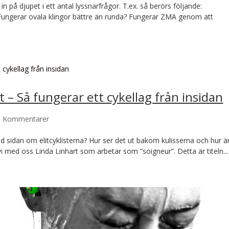
in på djupet i ett antal lyssnarfrågor. T.ex. så berörs följande:
Fungerar ovala klingor bättre än runda? Fungerar ZMA genom att
t – Så fungerar ett cykellag från insidan
6 Kommentarer
d sidan om elitcyklisterna? Hur ser det ut bakom kulisserna och hur ä
r vi med oss Linda Linhart som arbetar som ”soigneur”. Detta är titeln...