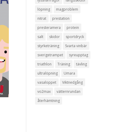
lyssnarfrågor
längdskidor
löpning
magproblem
nitrat
prestation
presteramera
protein
salt
skidor
sportdryck
styrketräning
Svarta vinbär
sverigetrampet
syreupptag
triathlon
Träning
tävling
ultralöpning
Umara
vasaloppet
Viktnedgång
vo2max
vätternrundan
återhämtning