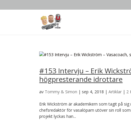
#153 Intervju – Erik Wickst
högpresterande idrottare
av
Tommy & Simon
|
sep 4, 2018
|
Artiklar
|
2
Erik Wickström är akademikern som tagit på sig rol
chefsredaktör för vasalöparn utöver sin roll som c
projekt lyckas han...