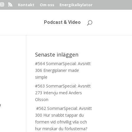
Kontakt
Om oss
Energikalkylator
Podcast & Video
Senaste inläggen
#564 SommarSpecial: Avsnitt
306 Energiplaner made
simple
#563 SommarSpecial: Avsnitt
273 Intervju med Anders
Olsson
h
#562 SommarSpecial: Avsnitt
300 Hur snabbt tappar du
formen vid ofrivillig vila och
hur minskar du förlusterna?