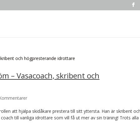
röm – Vasacoach, skribent och
 Kommentarer
len att hjälpa skidåkare prestera till sitt yttersta. Han är skribent oc
oach till vanliga idrottare som vill få ut mer av sin träning! Trots alla