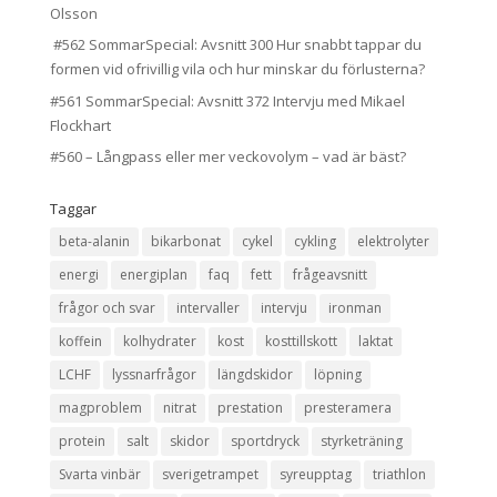
Olsson
#562 SommarSpecial: Avsnitt 300 Hur snabbt tappar du
formen vid ofrivillig vila och hur minskar du förlusterna?
#561 SommarSpecial: Avsnitt 372 Intervju med Mikael
Flockhart
#560 – Långpass eller mer veckovolym – vad är bäst?
Taggar
beta-alanin
bikarbonat
cykel
cykling
elektrolyter
energi
energiplan
faq
fett
frågeavsnitt
frågor och svar
intervaller
intervju
ironman
koffein
kolhydrater
kost
kosttillskott
laktat
LCHF
lyssnarfrågor
längdskidor
löpning
magproblem
nitrat
prestation
presteramera
protein
salt
skidor
sportdryck
styrketräning
Svarta vinbär
sverigetrampet
syreupptag
triathlon