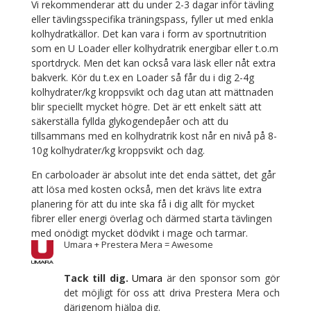
Vi rekommenderar att du under 2-3 dagar inför tävling
eller tävlingsspecifika träningspass, fyller ut med enkla
kolhydratkällor. Det kan vara i form av sportnutrition
som en U Loader eller kolhydratrik energibar eller t.o.m
sportdryck. Men det kan också vara läsk eller nåt extra
bakverk. Kör du t.ex en Loader så får du i dig 2-4g
kolhydrater/kg kroppsvikt och dag utan att mättnaden
blir speciellt mycket högre. Det är ett enkelt sätt att
säkerställa fyllda glykogendepåer och att du
tillsammans med en kolhydratrik kost når en nivå på 8-
10g kolhydrater/kg kroppsvikt och dag.
En carboloader är absolut inte det enda sättet, det går
att lösa med kosten också, men det krävs lite extra
planering för att du inte ska få i dig allt för mycket
fibrer eller energi överlag och därmed starta tävlingen
med onödigt mycket dödvikt i mage och tarmar.
Umara + Prestera Mera = Awesome
Tack till dig.
Umara
är den sponsor som gör
det möjligt för oss att driva Prestera Mera och
därigenom hjälpa dig.