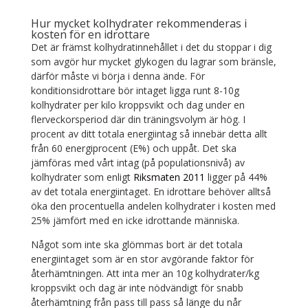
Hur mycket kolhydrater rekommenderas i
kosten för en idrottare
Det är främst kolhydratinnehållet i det du stoppar i dig
som avgör hur mycket glykogen du lagrar som bränsle,
därför måste vi börja i denna ände. För
konditionsidrottare bör intaget ligga runt 8-10g
kolhydrater per kilo kroppsvikt och dag under en
flerveckorsperiod där din träningsvolym är hög. I
procent av ditt totala energiintag så innebär detta allt
från 60 energiprocent (E%) och uppåt. Det ska
jämföras med vårt intag (på populationsnivå) av
kolhydrater som enligt
Riksmaten 2011
ligger på 44%
av det totala energiintaget. En idrottare behöver alltså
öka den procentuella andelen kolhydrater i kosten med
25% jämfört med en icke idrottande människa.
Något som inte ska glömmas bort är det totala
energiintaget som är en stor avgörande faktor för
återhämtningen. Att inta mer än 10g kolhydrater/kg
kroppsvikt och dag är inte nödvändigt för snabb
återhämtning från pass till pass så länge du når