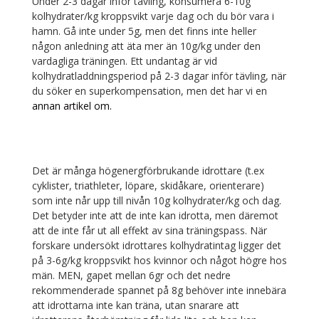
Under 2-3 dagar inför tävling, konsumera 6-10g
kolhydrater/kg kroppsvikt varje dag och du bör vara i
hamn. Gå inte under 5g, men det finns inte heller
någon anledning att äta mer än 10g/kg under den
vardagliga träningen. Ett undantag är vid
kolhydratladdningsperiod på 2-3 dagar inför tävling, när
du söker en superkompensation, men det har vi en
annan artikel om.
Det är många högenergförbrukande idrottare (t.ex
cyklister, triathleter, löpare, skidåkare, orienterare)
som inte når upp till nivån 10g kolhydrater/kg och dag.
Det betyder inte att de inte kan idrotta, men däremot
att de inte får ut all effekt av sina träningspass. När
forskare undersökt idrottares kolhydratintag ligger det
på 3-6g/kg kroppsvikt hos kvinnor och något högre hos
män. MEN, gapet mellan 6gr och det nedre
rekommenderade spannet på 8g behöver inte innebära
att idrottarna inte kan träna, utan snarare att