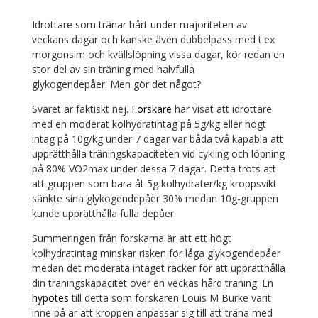
Idrottare som tränar hårt under majoriteten av
veckans dagar och kanske även dubbelpass med t.ex
morgonsim och kvällslöpning vissa dagar, kör redan en
stor del av sin träning med halvfulla
glykogendepåer.
Men gör det något?
Svaret är faktiskt nej.
Forskare
har visat att idrottare
med en moderat kolhydratintag på 5g/kg eller högt
intag på 10g/kg under 7 dagar var båda två kapabla att
upprätthålla träningskapaciteten vid cykling och löpning
på 80% VO2max under dessa 7 dagar. Detta trots att
att gruppen som bara åt 5g kolhydrater/kg kroppsvikt
sänkte sina glykogendepåer 30% medan 10g-gruppen
kunde upprätthålla fulla depåer.
Summeringen från forskarna är att ett högt
kolhydratintag minskar risken för låga glykogendepåer
medan det moderata intaget räcker för att upprätthålla
din träningskapacitet över en veckas hård träning. En
hypotes
till detta som forskaren Louis M Burke varit
inne på är att kroppen anpassar sig till att träna med