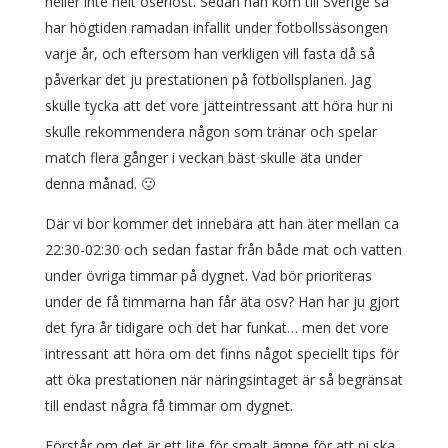
heller inte helt oseriöst. Sedan han kom till Sverige så
har högtiden ramadan infallit under fotbollssäsongen
varje år, och eftersom han verkligen vill fasta då så
påverkar det ju prestationen på fotbollsplanen. Jag
skulle tycka att det vore jätteintressant att höra hur ni
skulle rekommendera någon som tränar och spelar
match flera gånger i veckan bäst skulle äta under
denna månad. 🙂
Där vi bor kommer det innebära att han äter mellan ca
22:30-02:30 och sedan fastar från både mat och vatten
under övriga timmar på dygnet. Vad bör prioriteras
under de få timmarna han får äta osv? Han har ju gjort
det fyra år tidigare och det har funkat… men det vore
intressant att höra om det finns något speciellt tips för
att öka prestationen när näringsintaget är så begränsat
till endast några få timmar om dygnet.
Förstår om det är ett lite för smalt ämne för att ni ska