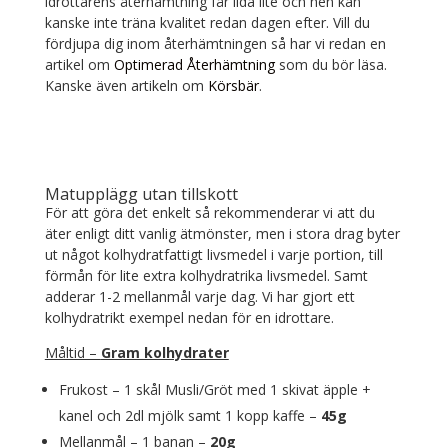
idrottarens återhämtning får lida lite och hen kan
kanske inte träna kvalitet redan dagen efter. Vill du
fördjupa dig inom återhämtningen så har vi redan en
artikel om
Optimerad Återhämtning
som du bör läsa.
Kanske även artikeln om
Körsbär
.
Matupplägg utan tillskott
För att göra det enkelt så rekommenderar vi att du
äter enligt ditt vanlig ätmönster, men i stora drag byter
ut något kolhydratfattigt livsmedel i varje portion, till
förmån för lite extra kolhydratrika livsmedel. Samt
adderar 1-2 mellanmål varje dag. Vi har gjort ett
kolhydratrikt exempel nedan för en idrottare.
Måltid –
Gram kolhydrater
Frukost
– 1 skål Musli/Gröt med 1 skivat äpple +
kanel och 2dl mjölk samt 1 kopp kaffe –
45g
Mellanmål – 1 banan –
20g