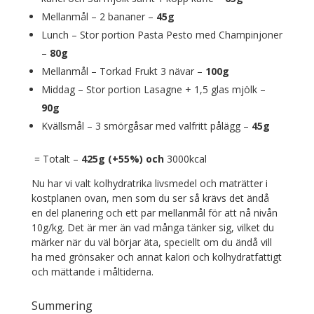
Mellanmål – 2 bananer –
45g
Lunch – Stor portion Pasta Pesto med Champinjoner
–
80g
Mellanmål – Torkad Frukt 3 nävar –
100g
Middag – Stor portion Lasagne + 1,5 glas mjölk –
90g
Kvällsmål – 3 smörgåsar med valfritt pålägg –
45g
= Totalt –
425g (+55%) och
3000kcal
Nu har vi valt kolhydratrika livsmedel och maträtter i
kostplanen ovan, men som du ser så krävs det ändå
en del planering och ett par mellanmål för att nå nivån
10g/kg. Det är mer än vad många tänker sig, vilket du
märker när du väl börjar äta, speciellt om du ändå vill
ha med grönsaker och annat kalori och kolhydratfattigt
och mättande i måltiderna.
Summering