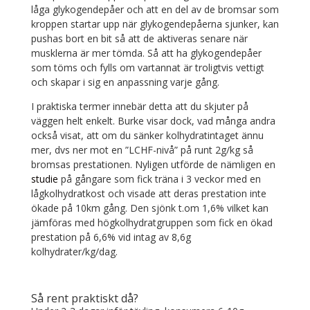
låga glykogendepåer och att en del av de bromsar som
kroppen startar upp när glykogendepåerna sjunker, kan
pushas bort en bit så att de aktiveras senare när
musklerna är mer tömda. Så att ha glykogendepåer
som töms och fylls om vartannat är troligtvis vettigt
och skapar i sig en anpassning varje gång.
I praktiska termer innebär detta att du skjuter på
väggen helt enkelt. Burke visar dock, vad många andra
också visat, att om du sänker kolhydratintaget ännu
mer, dvs ner mot en ”LCHF-nivå” på runt 2g/kg så
bromsas prestationen. Nyligen utförde de nämligen en
studie
på gångare som fick träna i 3 veckor med en
lågkolhydratkost och visade att deras prestation inte
ökade på 10km gång. Den sjönk t.om 1,6% vilket kan
jämföras med högkolhydratgruppen som fick en ökad
prestation på 6,6% vid intag av 8,6g
kolhydrater/kg/dag.
Så rent praktiskt då?