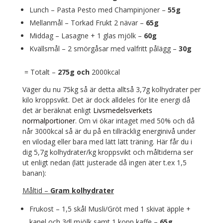
Lunch – Pasta Pesto med Champinjoner –
55g
Mellanmål – Torkad Frukt 2 nävar –
65g
Middag – Lasagne + 1 glas mjölk –
60g
Kvällsmål – 2 smörgåsar med valfritt pålägg –
30g
= Totalt –
275g och
2000kcal
Väger du nu 75kg så är detta alltså 3,7g kolhydrater per
kilo kroppsvikt. Det är dock alldeles för lite energi då
det är beräknat enligt
Livsmedelsverkets
normalportioner
. Om vi ökar intaget med 50% och då
når 3000kcal så är du på en tillräcklig energinivå under
en vilodag eller bara med lätt lätt träning. Här får du i
dig 5,7g kolhydrater/kg kroppsvikt och måltiderna ser
ut enligt nedan (lätt justerade då ingen äter t.ex 1,5
banan):
Måltid –
Gram kolhydrater
Frukost
– 1,5 skål Musli/Gröt med 1 skivat äpple +
kanel och 3dl mjölk samt 1 kopp kaffe –
65g