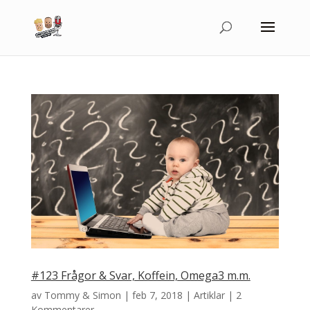
#123 Frågor & Svar, Koffein, Omega3 m.m.
av
Tommy & Simon
|
feb 7, 2018
|
Artiklar
|
2
Kommentarer