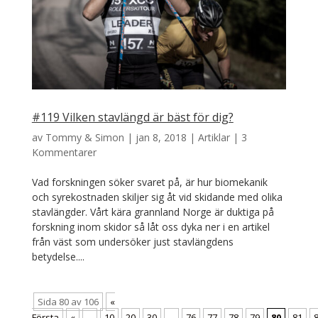
#119 Vilken stavlängd är bäst för dig?
av
Tommy & Simon
|
jan 8, 2018
|
Artiklar
|
3
Kommentarer
Vad forskningen söker svaret på, är hur biomekanik
och syrekostnaden skiljer sig åt vid skidande med olika
stavlängder. Vårt kära grannland Norge är duktiga på
forskning inom skidor så låt oss dyka ner i en artikel
från väst som undersöker just stavlängdens
betydelse....
Sida 80 av 106
«
Första
«
...
10
20
30
...
76
77
78
79
80
81