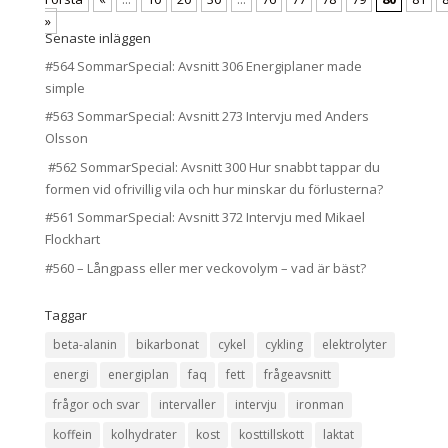
»
Senaste inläggen
#564 SommarSpecial: Avsnitt 306 Energiplaner made
simple
#563 SommarSpecial: Avsnitt 273 Intervju med Anders
Olsson
#562 SommarSpecial: Avsnitt 300 Hur snabbt tappar du
formen vid ofrivillig vila och hur minskar du förlusterna?
#561 SommarSpecial: Avsnitt 372 Intervju med Mikael
Flockhart
#560 – Långpass eller mer veckovolym – vad är bäst?
Taggar
beta-alanin
bikarbonat
cykel
cykling
elektrolyter
energi
energiplan
faq
fett
frågeavsnitt
frågor och svar
intervaller
intervju
ironman
koffein
kolhydrater
kost
kosttillskott
laktat