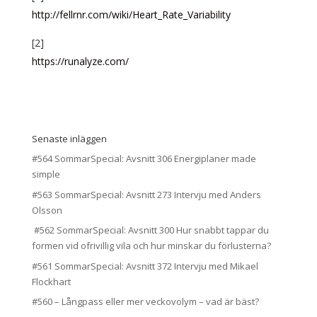
http://fellrnr.com/wiki/Heart_Rate_Variability
[2]
https://runalyze.com/
Senaste inläggen
#564 SommarSpecial: Avsnitt 306 Energiplaner made
simple
#563 SommarSpecial: Avsnitt 273 Intervju med Anders
Olsson
#562 SommarSpecial: Avsnitt 300 Hur snabbt tappar du
formen vid ofrivillig vila och hur minskar du förlusterna?
#561 SommarSpecial: Avsnitt 372 Intervju med Mikael
Flockhart
#560 – Långpass eller mer veckovolym – vad är bäst?