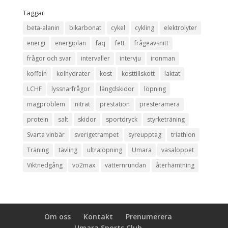
Taggar
beta-alanin
bikarbonat
cykel
cykling
elektrolyter
energi
energiplan
faq
fett
frågeavsnitt
frågor och svar
intervaller
intervju
ironman
koffein
kolhydrater
kost
kosttillskott
laktat
LCHF
lyssnarfrågor
längdskidor
löpning
magproblem
nitrat
prestation
presteramera
protein
salt
skidor
sportdryck
styrketräning
Svarta vinbär
sverigetrampet
syreupptag
triathlon
Träning
tävling
ultralöpning
Umara
vasaloppet
Viktnedgång
vo2max
vätternrundan
återhämtning
Om oss
Kontakt
Prenumerera
Umara Sports Club